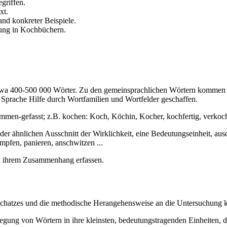
griffen.
xt.
nd konkreter Beispiele.
fung in Kochbüchern.
twa 400-500 000 Wörter. Zu den gemeinsprachlichen Wörtern kommen 
e Sprache Hilfe durch Wortfamilien und Wortfelder geschaffen.
ammen-gefasst; z.B. kochen: Koch, Köchin, Kocher, kochfertig, verkoc
oder ähnlichen Ausschnitt der Wirklichkeit, eine Bedeutungseinheit, au
mpfen, panieren, anschwitzen ...
d in ihrem Zusammenhang erfassen.
schatzes und die methodische Herangehensweise an die Untersuchung k
egung von Wörtern in ihre kleinsten, bedeutungstragenden Einheiten,