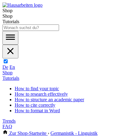
Shop
Shop
Tutorials
De
En
Shop
Tutorials
How to find your topic
How to research effectively
How to structure an academic paper
How to cite correctly
How to format in Word
Trends
FAQ
Zur Shop-Startseite
›
Germanistik - Linguistik