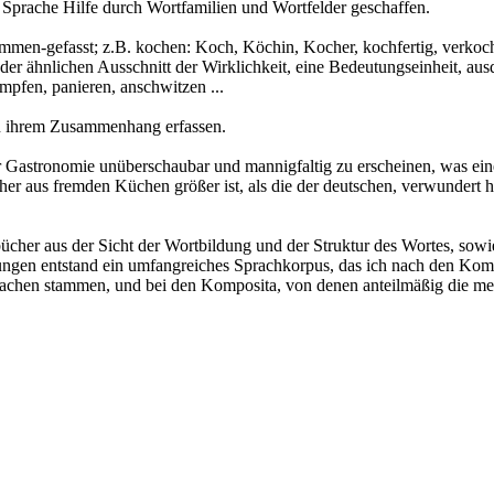
e Sprache Hilfe durch Wortfamilien und Wortfelder geschaffen.
ammen-gefasst; z.B. kochen: Koch, Köchin, Kocher, kochfertig, verkoc
oder ähnlichen Ausschnitt der Wirklichkeit, eine Bedeutungseinheit, au
mpfen, panieren, anschwitzen ...
d in ihrem Zusammenhang erfassen.
r Gastronomie unüberschaubar und mannigfaltig zu erscheinen, was ei
 aus fremden Küchen größer ist, als die der deutschen, verwundert he
her aus der Sicht der Wortbildung und der Struktur des Wortes, sowie
gen entstand ein umfangreiches Sprachkorpus, das ich nach den Kompos
prachen stammen, und bei den Komposita, von denen anteilmäßig die me