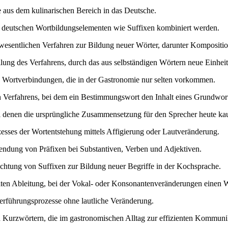
e aus dem kulinarischen Bereich in das Deutsche.
 deutschen Wortbildungselementen wie Suffixen kombiniert werden.
wesentlichen Verfahren zur Bildung neuer Wörter, darunter Komposit
lung des Verfahrens, durch das aus selbständigen Wörtern neue Einheit
 Wortverbindungen, die in der Gastronomie nur selten vorkommen.
Verfahrens, bei dem ein Bestimmungswort den Inhalt eines Grundwortes
i denen die ursprüngliche Zusammensetzung für den Sprecher heute ka
esses der Wortentstehung mittels Affigierung oder Lautveränderung.
ndung von Präfixen bei Substantiven, Verben und Adjektiven.
achtung von Suffixen zur Bildung neuer Begriffe in der Kochsprache.
iten Ableitung, bei der Vokal- oder Konsonantenveränderungen einen 
rführungsprozesse ohne lautliche Veränderung.
urzwörtern, die im gastronomischen Alltag zur effizienten Kommunik