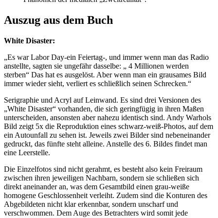
Auszug aus dem Buch
White Disaster:
„Es war Labor Day-ein Feiertag-, und immer wenn man das Radio
anstellte, sagten sie ungefähr dasselbe: „ 4 Millionen werden
sterben“ Das hat es ausgelöst. Aber wenn man ein grausames Bild
immer wieder sieht, verliert es schließlich seinen Schrecken.“
Serigraphie und Acryl auf Leinwand. Es sind drei Versionen des
„White Disaster“ vorhanden, die sich geringfügig in ihren Maßen
unterscheiden, ansonsten aber nahezu identisch sind. Andy Warhols
Bild zeigt 5x die Reproduktion eines schwarz-weiß-Photos, auf dem
ein Autounfall zu sehen ist. Jeweils zwei Bilder sind nebeneinander
gedruckt, das fünfte steht alleine. Anstelle des 6. Bildes findet man
eine Leerstelle.
Die Einzelfotos sind nicht gerahmt, es besteht also kein Freiraum
zwischen ihren jeweiligen Nachbarn, sondern sie schließen sich
direkt aneinander an, was dem Gesamtbild einen grau-weiße
homogene Geschlossenheit verleiht. Zudem sind die Konturen des
Abgebildeten nicht klar erkennbar, sondern unscharf und
verschwommen. Dem Auge des Betrachters wird somit jede