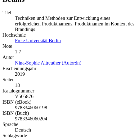
Titel
Techniken und Methoden zur Entwicklung eines
erfolgreichen Produktnamens. Produktnamen im Kontext des
Brandings
Hochschule
Freie Universität Berlin
Note
1,7
Autor
Nina-Sophie Altreuther (Autor:in)
Erscheinungsjahr
2019
Seiten
18
Katalognummer
V505876
ISBN (eBook)
9783346060198
ISBN (Buch)
9783346060204
Sprache
Deutsch
Schlagworte