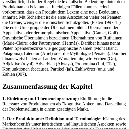
verständlich, da in der Regel die lexikalische Bedeutung hinter dem
Produktnamen bekannt ist. In einigen Fällen kann es jedoch
vorkommen, dass ein Produkt dem Lexem eine neue Bedeutung
anhaftet. Mit Sicherheit ist die erste Assoziation vieler bei Penaten
die Creme, weniger die römischen Schutzgötter. (Platen 1997:41)
Die erste Untergruppe der Übernahmen bilden Übernahmen der
Appellative oder der morphemischen Appellative (Camel, Golf).
Onymische Übernahmen bezeichnen Übernahmen von Rufnamen
(Marie-Claire) oder Patronymen (Hermès). Darüber hinaus nennt
Platen Spenderbezirke wie geographische Namen (Mont Blanc,
Patagonia), Literatur (Ariel) oder die Mythologie (Penaten). Darüber
hinaus weist Platen auf andere Wortarten hin, wie Verben (Go),
Adjektive (royal), Adverbien (Always), Pronomina (Lui, Elle),
Konjunktionen (because), Partikel (ja!), Zahlwörter (unu) und
Zahlen (007).
Zusammenfassung der Kapitel
1. Einleitung und Themeneingrenzung:
Einführung in die
Relevanz von Produktnamen als "kognitive Anker" und Darstellung
der Problemstellung in einem gesättigten Markt.
2. Der Produktname: Definition und Terminologie:
Klärung des
Markenbegriffs unter juristischen und linguistischen Aspekten sowie