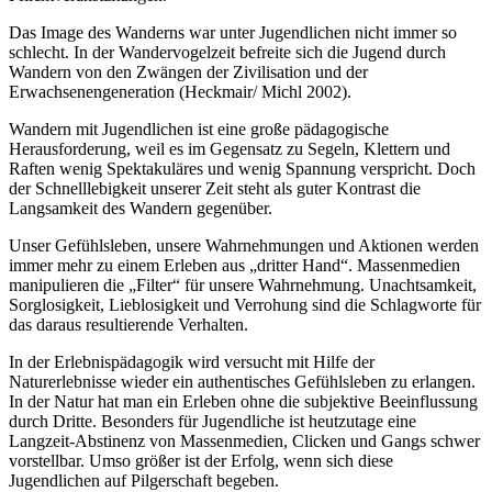
Das Image des Wanderns war unter Jugendlichen nicht immer so
schlecht. In der Wandervogelzeit befreite sich die Jugend durch
Wandern von den Zwängen der Zivilisation und der
Erwachsenengeneration (Heckmair/ Michl 2002).
Wandern mit Jugendlichen ist eine große pädagogische
Herausforderung, weil es im Gegensatz zu Segeln, Klettern und
Raften wenig Spektakuläres und wenig Spannung verspricht. Doch
der Schnelllebigkeit unserer Zeit steht als guter Kontrast die
Langsamkeit des Wandern gegenüber.
Unser Gefühlsleben, unsere Wahrnehmungen und Aktionen werden
immer mehr zu einem Erleben aus „dritter Hand“. Massenmedien
manipulieren die „Filter“ für unsere Wahrnehmung. Unachtsamkeit,
Sorglosigkeit, Lieblosigkeit und Verrohung sind die Schlagworte für
das daraus resultierende Verhalten.
In der Erlebnispädagogik wird versucht mit Hilfe der
Naturerlebnisse wieder ein authentisches Gefühlsleben zu erlangen.
In der Natur hat man ein Erleben ohne die subjektive Beeinflussung
durch Dritte. Besonders für Jugendliche ist heutzutage eine
Langzeit-Abstinenz von Massenmedien, Clicken und Gangs schwer
vorstellbar. Umso größer ist der Erfolg, wenn sich diese
Jugendlichen auf Pilgerschaft begeben.