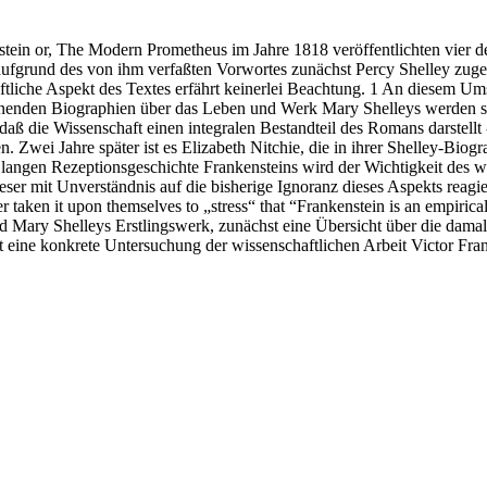
tein or, The Modern Prometheus im Jahre 1818 veröffentlichten vier 
ufgrund des von ihm verfaßten Vorwortes zunächst Percy Shelley zuges
tliche Aspekt des Textes erfährt keinerlei Beachtung. 1 An diesem Um
einenden Biographien über das Leben und Werk Mary Shelleys werden s
daß die Wissenschaft einen integralen Bestandteil des Romans darstellt - „
en. Zwei Jahre später ist es Elizabeth Nitchie, die in ihrer Shelley-Bi
r langen Rezeptionsgeschichte Frankensteins wird der Wichtigkeit des w
er mit Unverständnis auf die bisherige Ignoranz dieses Aspekts reagiert:
aken it upon themselves to „stress“ that “Frankenstein is an empirical s
end Mary Shelleys Erstlingswerk, zunächst eine Übersicht über die dama
t eine konkrete Untersuchung der wissenschaftlichen Arbeit Victor Frank