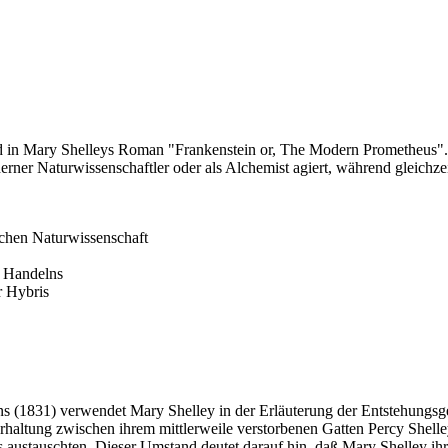
 in Mary Shelleys Roman "Frankenstein or, The Modern Prometheus". Zie
erner Naturwissenschaftler oder als Alchemist agiert, während gleichze
schen Naturwissenschaft
n Handelns
r Hybris
ins (1831) verwendet Mary Shelley in der Erläuterung der Entstehungsg
erhaltung zwischen ihrem mittlerweile verstorbenen Gatten Percy Shelle
auschten. Dieser Umstand deutet darauf hin, daß Mary Shelley ihre s