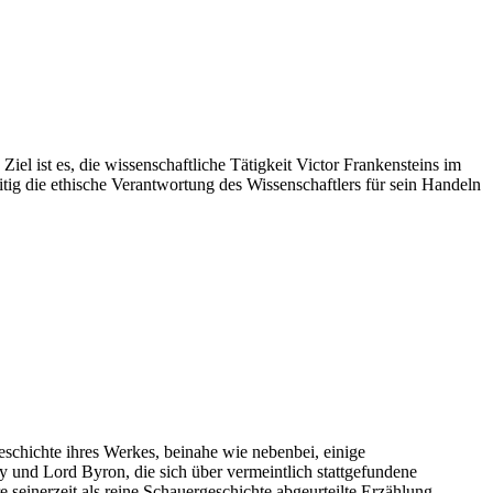
l ist es, die wissenschaftliche Tätigkeit Victor Frankensteins im
itig die ethische Verantwortung des Wissenschaftlers für sein Handeln
eschichte ihres Werkes, beinahe wie nebenbei, einige
y und Lord Byron, die sich über vermeintlich stattgefundene
einerzeit als reine Schauergeschichte abgeurteilte Erzählung