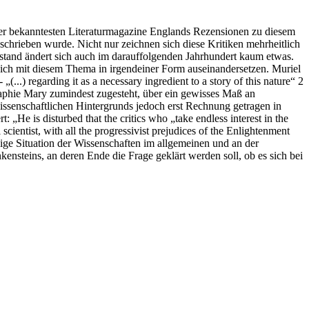
der bekanntesten Literaturmagazine Englands Rezensionen zu diesem
chrieben wurde. Nicht nur zeichnen sich diese Kritiken mehrheitlich
stand ändert sich auch im darauffolgenden Jahrhundert kaum etwas.
ich mit diesem Thema in irgendeiner Form auseinandersetzen. Muriel
(...) regarding it as a necessary ingredient to a story of this nature“ 2
ographie Mary zumindest zugesteht, über ein gewisses Maß an
issenschaftlichen Hintergrunds jedoch erst Rechnung getragen in
 „He is disturbed that the critics who „take endless interest in the
cientist, with all the progressivist prejudices of the Enlightenment
lige Situation der Wissenschaften im allgemeinen und an der
ensteins, an deren Ende die Frage geklärt werden soll, ob es sich bei