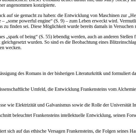
isher angenommen konzipierte.
k auf sie gemacht zu haben: die Entwicklung von Maschinen zur „Herste
ne – „some powerful engine“ (S. 9) – zum Leben erweckt wird. Vermutlic
ens zu finden sei. Diese Möglichkeit wurde bereits damals in Versuchen
nes „spark of being“ (S. 55) lebendig werden, auch an anderen Stellen 
t gleichgesetzt wurden. So sind es die Beobachtung eines Blitzeinschla
ften wecken.
lässigung des Romans in der bisherigen Literaturkritik und formuliert d
issenschaftliche Umfeld, die Entwicklung Frankensteins vom Alchemie
se wie Elektrizität und Galvanismus sowie die Rolle der Universität Ingo
hnitt beleuchtet Frankensteins intellektuelle Entwicklung, seinen Fo
rt sich auf das ethische Versagen Frankensteins, die Folgen seines Ha