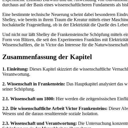
durchaus auf der Basis eines wissenschaftlicheren Fundaments als b
Eine bestimmte technische Neuerung scheint dabei besonderen Eindruc
Shelley, wie bereits in ihrem Traum die Kreatur mittels einer Maschi
hochaktuelle Fragestellung, ob in der Elektrizität die Quelle des Leb
Und nicht nur läßt Shelley die Frankensteinsche Schöpfung mittels ei
Form von Blitzen, die seit den Experimenten Franklins mit Elektrizitä
Wissenschaftlers, die in Victor das Interesse für die Naturwissenscha
Zusammenfassung der Kapitel
1. Einleitung:
Dieses Kapitel skizziert die wissenschaftliche Vernach
Verantwortung.
2. Wissenschaft in Frankenstein:
Das Hauptkapitel analysiert das w
seiner Schöpfung.
2.1. Wissenschaft um 1800:
Hier werden die zeitgenössischen Einflüs
2.2. Die wissenschaftliche Arbeit Victor Frankensteins:
Dieser Absc
Wesens und die daraus resultierende soziale Isolation.
2.3. Wissenschaft und Verantwortung:
Die Untersuchung konzentrie