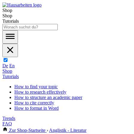
Shop
Shop
Tutorials
De
En
Shop
Tutorials
How to find your topic
How to research effectively
How to structure an academic paper
How to cite correctly
How to format in Word
Trends
FAQ
Zur Shop-Startseite
›
Anglistik - Literatur