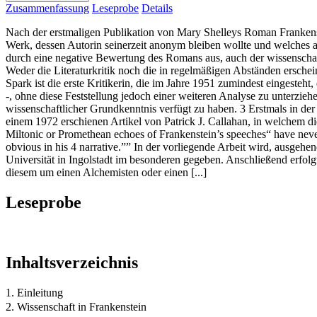
Zusammenfassung
Leseprobe
Details
Nach der erstmaligen Publikation von Mary Shelleys Roman Frankens
Werk, dessen Autorin seinerzeit anonym bleiben wollte und welches a
durch eine negative Bewertung des Romans aus, auch der wissenschaf
Weder die Literaturkritik noch die in regelmäßigen Abständen ersch
Spark ist die erste Kritikerin, die im Jahre 1951 zumindest eingesteht, 
-, ohne diese Feststellung jedoch einer weiteren Analyse zu unterzieh
wissenschaftlicher Grundkenntnis verfügt zu haben. 3 Erstmals in de
einem 1972 erschienen Artikel von Patrick J. Callahan, in welchem dies
Miltonic or Promethean echoes of Frankenstein’s speeches“ have never t
obvious in his 4 narrative.”” In der vorliegende Arbeit wird, ausgeh
Universität in Ingolstadt im besonderen gegeben. Anschließend erfolg
diesem um einen Alchemisten oder einen [...]
Leseprobe
Inhaltsverzeichnis
1. Einleitung
2. Wissenschaft in Frankenstein