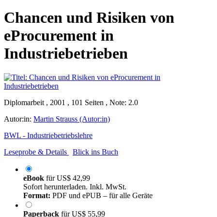
Chancen und Risiken von
eProcurement in
Industriebetrieben
Diplomarbeit , 2001 , 101 Seiten , Note: 2.0
Autor:in:
Martin Strauss (Autor:in)
BWL - Industriebetriebslehre
Leseprobe & Details
Blick ins Buch
eBook
für
US$ 42,99
Sofort herunterladen. Inkl. MwSt.
Format:
PDF und ePUB – für alle Geräte
Paperback
für
US$ 55,99