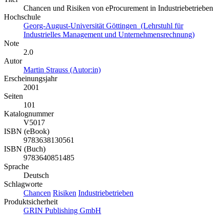
Chancen und Risiken von eProcurement in Industriebetrieben
Hochschule
Georg-August-Universität Göttingen (Lehrstuhl für
Industrielles Management und Unternehmensrechnung)
Note
2.0
Autor
Martin Strauss (Autor:in)
Erscheinungsjahr
2001
Seiten
101
Katalognummer
V5017
ISBN (eBook)
9783638130561
ISBN (Buch)
9783640851485
Sprache
Deutsch
Schlagworte
Chancen
Risiken
Industriebetrieben
Produktsicherheit
GRIN Publishing GmbH