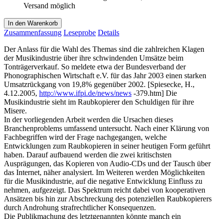
Versand möglich
In den Warenkorb
Zusammenfassung
Leseprobe
Details
Der Anlass für die Wahl des Themas sind die zahlreichen Klagen
der Musikindustrie über ihre schwindenden Umsätze beim
Tonträgerverkauf. So meldete etwa der Bundesverband der
Phonographischen Wirtschaft e.V. für das Jahr 2003 einen starken
Umsatzrückgang von 19,8% gegenüber 2002. [Spiesecke, H.,
4.12.2005,
http://www.ifpi.de/news/news
-379.htm] Die
Musikindustrie sieht im Raubkopierer den Schuldigen für ihre
Misere.
In der vorliegenden Arbeit werden die Ursachen dieses
Branchenproblems umfassend untersucht. Nach einer Klärung von
Fachbegriffen wird der Frage nachgegangen, welche
Entwicklungen zum Raubkopieren in seiner heutigen Form geführt
haben. Darauf aufbauend werden die zwei kritischsten
Ausprägungen, das Kopieren von Audio-CDs und der Tausch über
das Internet, näher analysiert. Im Weiteren werden Möglichkeiten
für die Musikindustrie, auf die negative Entwicklung Einfluss zu
nehmen, aufgezeigt. Das Spektrum reicht dabei von kooperativen
Ansätzen bis hin zur Abschreckung des potenziellen Raubkopierers
durch Androhung strafrechtlicher Konsequenzen.
Die Publikmachung des letztgenannten könnte manch ein