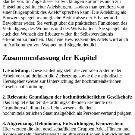
klar hervor. Im Zuge dieser Entwicklungen kommt es auch zur
Entstehung zahlreicher Adelsburgen, „sodass man geradezu von
einer Burgenpolitik des Adels“ sprechen kann. Die Adelsburg als
Bauwerk spiegelt mannigfache Bedürfnisse der Erbauer und
Bewohner wider. Sie verfügt über die praktischen Funktionen des
Verteidigens, des Wohnens und des Wirtschaftens. Sie spiegelt aber
auch den Wunsch der Erbauer wider, ihr Selbstverständnis
erkennbar zu machen. Das neue Bewusstsein des Adels wird auch
im Aufkommen von Wappen und Siegeln deutlich.
Zusammenfassung der Kapitel
1. Einleitung:
Diese Einleitung stellt die zentralen Akteure der
Arbeit vor und definiert die Zielsetzung sowie die methodische
Herangehensweise zur Untersuchung der hochmittelalterlichen
Gesellschaftsordnung.
2. Relevante Grundlagen der hochmittelalterlichen Gesellschaft:
Das Kapitel erläutert die ordnungsstiftenden Elemente der
Grundherrschaft und des Lehnswesens, die den
hochmittelalterlichen Staat maßgeblich als Personenverband prägten.
3. Abgrenzung, Definitionen, Entwicklungen, Kennzeichen:
Hier werden die drei gesellschaftlichen Gruppen Adel, Fürsten und
Könige einzeln charakterisiert und ihre spezifischen Entwicklungen