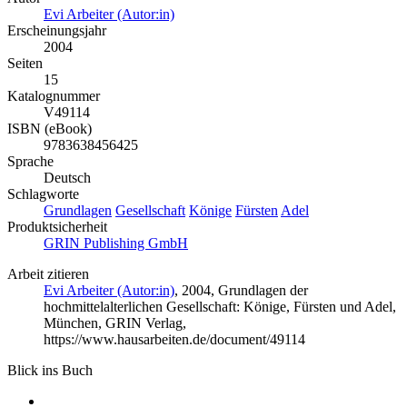
Evi Arbeiter (Autor:in)
Erscheinungsjahr
2004
Seiten
15
Katalognummer
V49114
ISBN (eBook)
9783638456425
Sprache
Deutsch
Schlagworte
Grundlagen
Gesellschaft
Könige
Fürsten
Adel
Produktsicherheit
GRIN Publishing GmbH
Arbeit zitieren
Evi Arbeiter (Autor:in)
, 2004, Grundlagen der
hochmittelalterlichen Gesellschaft: Könige, Fürsten und Adel,
München, GRIN Verlag,
https://www.hausarbeiten.de/document/49114
Blick ins Buch