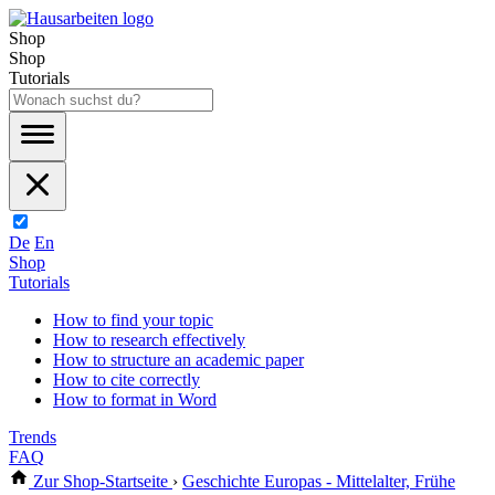
Shop
Shop
Tutorials
De
En
Shop
Tutorials
How to find your topic
How to research effectively
How to structure an academic paper
How to cite correctly
How to format in Word
Trends
FAQ
Zur Shop-Startseite
›
Geschichte Europas - Mittelalter, Frühe