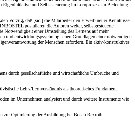
h Eigeninitiative und Selbststeuerung im Lernprozess an Bedeutung
 Vorzug, daß [sic!] die Mitarbeiter den Erwerb neuer Kenntnisse
EHNBOSTEL postulieren die Autoren weiter, selbstgesteuerte
e Notwendigkeit einer Umstellung des Lernens auf mehr
schen und entwicklungspsychologischen Grundlagen einer notwendigen
igenverantwortung der Menschen erfordern. Ein aktiv-konstruktives
nens durch gesellschaftliche und wirtschaftliche Umbrüche und
ivistische Lehr-/Lernverständnis als theoretisches Fundament.
hoden im Unternehmen analysiert und durch weitere Instrumente wie
gen zur Optimierung der Ausbildung bei Bosch Rexroth.