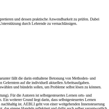
erpretieren und dessen praktische Anwendbarkeit zu prüfen. Dabei
Unterstützung durch Lehrende zu vernachlässigen.
arunter fällt die darin enthaltene Betonung von Methoden- und
n Gelerntem auf die individuell aktuellen Arbeitsaufgaben.
wählen und bündeln sollen, um Probleme selbst lösen zu können.
g). Für die Autoren ist selbstgesteuertes Lernen orts- und
 Ein weiterer Grund liegt darin, dass selbstgesteuertes Lernen
s nachhaltig ist. AEBLI geht von einer weitgehenden Innensteuerung
t, das eigene Handeln reflektiert und dafür auch selber verantwortlich