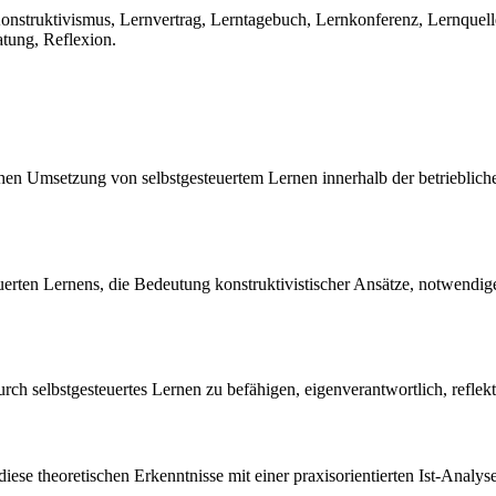
nstruktivismus, Lernvertrag, Lerntagebuch, Lernkonferenz, Lernquelle
tung, Reflexion.
schen Umsetzung von selbstgesteuertem Lernen innerhalb der betriebli
uerten Lernens, die Bedeutung konstruktivistischer Ansätze, notwend
urch selbstgesteuertes Lernen zu befähigen, eigenverantwortlich, refle
et diese theoretischen Erkenntnisse mit einer praxisorientierten Ist-A