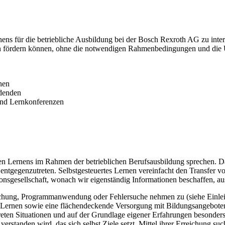
ernens für die betriebliche Ausbildung bei der Bosch Rexroth AG zu int
nen fördern können, ohne die notwendigen Rahmenbedingungen und die 
nen
ldenden
 und Lernkonferenzen
rten Lernens im Rahmen der betrieblichen Berufsausbildung sprechen. D
ntgegenzutreten. Selbstgesteuertes Lernen vereinfacht den Transfer vo
gesellschaft, wonach wir eigenständig Informationen beschaffen, aus
achung, Programmanwendung oder Fehlersuche nehmen zu (siehe Einleitun
e‘-Lernen sowie eine flächendeckende Versorgung mit Bildungsangeboten.
reten Situationen und auf der Grundlage eigener Erfahrungen besonder
standen wird, das sich selbst Ziele setzt, Mittel ihrer Erreichung such