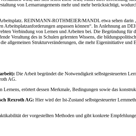
Gestaltung von Lernarrangements mehr und mehr berücksichtigt, wodurc
n am Arbeitsplatz. REINMANN-ROTHMEIER/MANDL etwa sehen darin „den
iellen Arbeitsplatzanforderungen anpassen können“. In Anlehnung an D
bten Verbindung von Lernen und Arbeiten bei. Die Begründung für di
ende Veraltung des in Schulen gelernten Wissens, die bildungspoliti
ie allgemeinen Strukturveränderungen, die mehr Eigeninitiative und E
rbeit):
Die Arbeit begründet die Notwendigkeit selbstgesteuerten Ler
xroth AG.
ten Lernens, erörtert dessen Merkmale, Bedingungen sowie das konstrukt
osch Rexroth AG:
Hier wird der Ist-Zustand selbstgesteuerter Lernmet
aktikabilität der vorgestellten Methoden und gibt konkrete Empfehlun