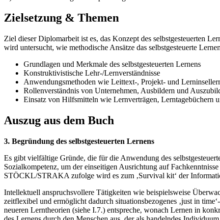
Zielsetzung & Themen
Ziel dieser Diplomarbeit ist es, das Konzept des selbstgesteuerten L
wird untersucht, wie methodische Ansätze das selbstgesteuerte Ler
Grundlagen und Merkmale des selbstgesteuerten Lernens
Konstruktivistische Lehr-/Lernverständnisse
Anwendungsmethoden wie Leittext-, Projekt- und Lerninseller
Rollenverständnis von Unternehmen, Ausbildern und Auszubi
Einsatz von Hilfsmitteln wie Lernverträgen, Lerntagebüchern
Auszug aus dem Buch
3. Begründung des selbstgesteuerten Lernens
Es gibt vielfältige Gründe, die für die Anwendung des selbstgesteue
Sozialkompetenz, um der einseitigen Ausrichtung auf Fachkenntnisse e
STÖCKL/STRAKA zufolge wird es zum ‚Survival kit‘ der Informations
Intellektuell anspruchsvollere Tätigkeiten wie beispielsweise Überw
zeitflexibel und ermöglicht dadurch situationsbezogenes ‚just in tim
neueren Lerntheorien (siehe I.7.) entspreche, wonach Lernen in konk
des Lernens durch den Menschen aus, der als handelndes Individuum ver