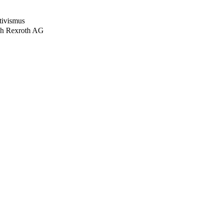
tivismus
sch Rexroth AG