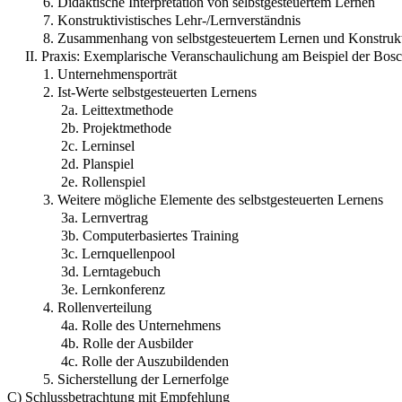
6. Didaktische Interpretation von selbstgesteuertem Lernen
7. Konstruktivistisches Lehr-/Lernverständnis
8. Zusammenhang von selbstgesteuertem Lernen und Konstruk
II. Praxis: Exemplarische Veranschaulichung am Beispiel der Bo
1. Unternehmensporträt
2. Ist-Werte selbstgesteuerten Lernens
2a. Leittextmethode
2b. Projektmethode
2c. Lerninsel
2d. Planspiel
2e. Rollenspiel
3. Weitere mögliche Elemente des selbstgesteuerten Lernens
3a. Lernvertrag
3b. Computerbasiertes Training
3c. Lernquellenpool
3d. Lerntagebuch
3e. Lernkonferenz
4. Rollenverteilung
4a. Rolle des Unternehmens
4b. Rolle der Ausbilder
4c. Rolle der Auszubildenden
5. Sicherstellung der Lernerfolge
C) Schlussbetrachtung mit Empfehlung