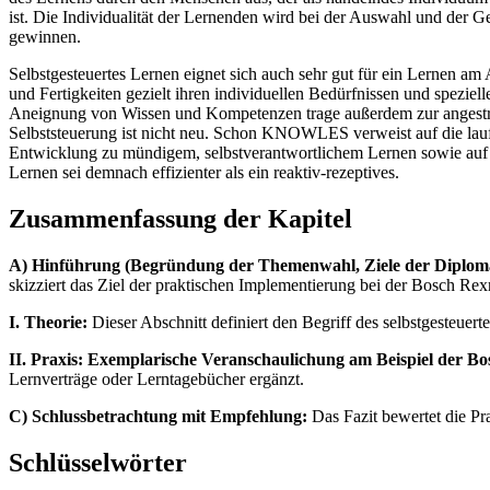
ist. Die Individualität der Lernenden wird bei der Auswahl und der 
gewinnen.
Selbstgesteuertes Lernen eignet sich auch sehr gut für ein Lerne
und Fertigkeiten gezielt ihren individuellen Bedürfnissen und spez
Aneignung von Wissen und Kompetenzen trage außerdem zur angestre
Selbststeuerung ist nicht neu. Schon KNOWLES verweist auf die lauf
Entwicklung zu mündigem, selbstverantwortlichem Lernen sowie auf d
Lernen sei demnach effizienter als ein reaktiv-rezeptives.
Zusammenfassung der Kapitel
A) Hinführung (Begründung der Themenwahl, Ziele der Diploma
skizziert das Ziel der praktischen Implementierung bei der Bosch Re
I. Theorie:
Dieser Abschnitt definiert den Begriff des selbstgesteuer
II. Praxis: Exemplarische Veranschaulichung am Beispiel der B
Lernverträge oder Lerntagebücher ergänzt.
C) Schlussbetrachtung mit Empfehlung:
Das Fazit bewertet die Pr
Schlüsselwörter