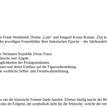
rfe in Frank Wedekinds Drama „Lulu“ und Irmgard Keuns Roman „Das ku
 der jeweiligen Frauenbilder ihrer historischen Epoche – der Jahrhund
.
er Weimarer Republik (Neue Frau).
Wünsche und Ängste.
ichkeiten der Protagonistinnen.
n) und deren Einfluss auf die Figurendarstellung.
die weibliche Selbst- und Fremdwahrnehmung.
Lulu um die klassische Femme fatale handelt. Ebenso häufig taucht der B
ulus im Erdgeist, die symbolhaft steht für die Wünsche, welche die ver