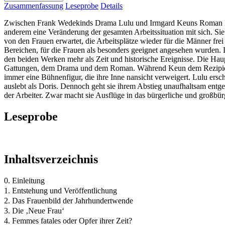
Zusammenfassung
Leseprobe
Details
Zwischen Frank Wedekinds Drama Lulu und Irmgard Keuns Roman Das ku
anderem eine Veränderung der gesamten Arbeitssituation mit sich. Si
von den Frauen erwartet, die Arbeitsplätze wieder für die Männer fre
Bereichen, für die Frauen als besonders geeignet angesehen wurden. 
den beiden Werken mehr als Zeit und historische Ereignisse. Die Haup
Gattungen, dem Drama und dem Roman. Während Keun dem Rezipienten A
immer eine Bühnenfigur, die ihre Inne nansicht verweigert. Lulu ersche
auslebt als Doris. Dennoch geht sie ihrem Abstieg unaufhaltsam entgeg
der Arbeiter. Zwar macht sie Ausflüge in das bürgerliche und großbürge
Leseprobe
Inhaltsverzeichnis
0. Einleitung
1. Entstehung und Veröffentlichung
2. Das Frauenbild der Jahrhundertwende
3. Die ‚Neue Frau‘
4. Femmes fatales oder Opfer ihrer Zeit?