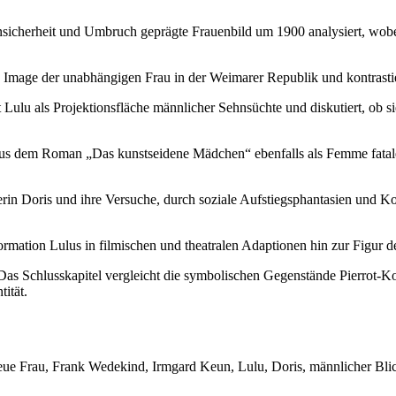
sicherheit und Umbruch geprägte Frauenbild um 1900 analysiert, wobe
age der unabhängigen Frau in der Weimarer Republik und kontrastier
Lulu als Projektionsfläche männlicher Sehnsüchte und diskutiert, ob si
 aus dem Roman „Das kunstseidene Mädchen“ ebenfalls als Femme fatal
erin Doris und ihre Versuche, durch soziale Aufstiegsphantasien und Ko
mation Lulus in filmischen und theatralen Adaptionen hin zur Figur der
as Schlusskapitel vergleicht die symbolischen Gegenstände Pierrot-Ko
ität.
e Frau, Frank Wedekind, Irmgard Keun, Lulu, Doris, männlicher Blick