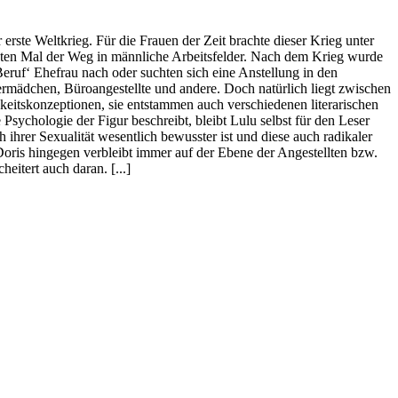
ste Weltkrieg. Für die Frauen der Zeit brachte dieser Krieg unter
ersten Mal der Weg in männliche Arbeitsfelder. Nach dem Krieg wurde
eruf‘ Ehefrau nach oder suchten sich eine Anstellung in den
ermädchen, Büroangestellte und andere. Doch natürlich liegt zwischen
hkeitskonzeptionen, sie entstammen auch verschiedenen literarischen
chologie der Figur beschreibt, bleibt Lulu selbst für den Leser
h ihrer Sexualität wesentlich bewusster ist und diese auch radikaler
. Doris hingegen verbleibt immer auf der Ebene der Angestellten bzw.
eitert auch daran. [...]