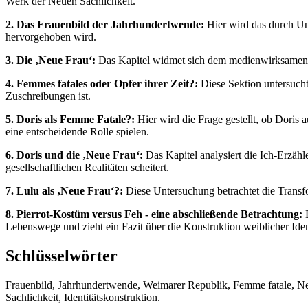
Werk der Neuen Sachlichkeit.
2. Das Frauenbild der Jahrhundertwende:
Hier wird das durch Un
hervorgehoben wird.
3. Die ‚Neue Frau‘:
Das Kapitel widmet sich dem medienwirksamen Im
4. Femmes fatales oder Opfer ihrer Zeit?:
Diese Sektion untersucht 
Zuschreibungen ist.
5. Doris als Femme Fatale?:
Hier wird die Frage gestellt, ob Doris
eine entscheidende Rolle spielen.
6. Doris und die ‚Neue Frau‘:
Das Kapitel analysiert die Ich-Erzähl
gesellschaftlichen Realitäten scheitert.
7. Lulu als ‚Neue Frau‘?:
Diese Untersuchung betrachtet die Transfor
8. Pierrot-Kostüm versus Feh - eine abschließende Betrachtung:
D
Lebenswege und zieht ein Fazit über die Konstruktion weiblicher Ident
Schlüsselwörter
Frauenbild, Jahrhundertwende, Weimarer Republik, Femme fatale, Neu
Sachlichkeit, Identitätskonstruktion.