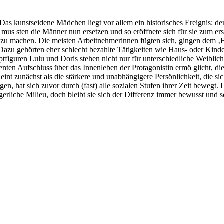
nstseidene Mädchen liegt vor allem ein historisches Ereignis: der er
e mus sten die Männer nun ersetzen und so eröffnete sich für sie zum 
i zu machen. Die meisten Arbeitnehmerinnen fügten sich, gingen dem ‚B
Dazu gehörten eher schlecht bezahlte Tätigkeiten wie Haus- oder Kind
tfiguren Lulu und Doris stehen nicht nur für unterschiedliche Weiblic
ufschluss über das Innenleben der Protagonistin ermö glicht, die Psy
int zunächst als die stärkere und unabhängigere Persönlichkeit, die sic
en, hat sich zuvor durch (fast) alle sozialen Stufen ihrer Zeit bewegt
rliche Milieu, doch bleibt sie sich der Differenz immer bewusst und sch