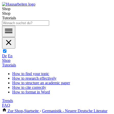
Shop
Shop
Tutorials
De
En
Shop
Tutorials
How to find your topic
How to research effectively
How to structure an academic paper
How to cite correctly
How to format in Word
Trends
FAQ
Zur Shop-Startseite
›
Germanistik - Neuere Deutsche Literatur