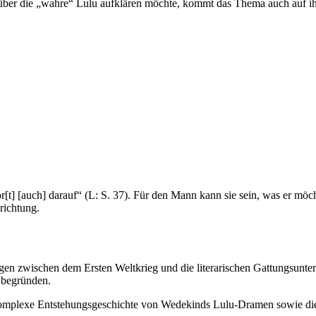
 über die „wahre“ Lulu aufklären möchte, kommt das Thema auch auf 
t] [auch] darauf“ (L: S. 37). Für den Mann kann sie sein, was er möc
nrichtung.
ungen zwischen dem Ersten Weltkrieg und die literarischen Gattungsu
u begründen.
 komplexe Entstehungsgeschichte von Wedekinds Lulu-Dramen sowie di