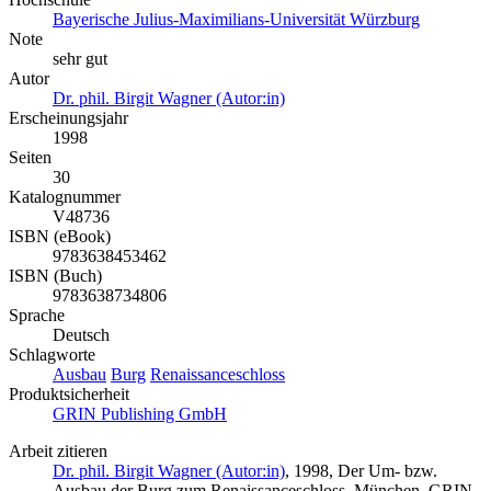
Bayerische Julius-Maximilians-Universität Würzburg
Note
sehr gut
Autor
Dr. phil. Birgit Wagner (Autor:in)
Erscheinungsjahr
1998
Seiten
30
Katalognummer
V48736
ISBN (eBook)
9783638453462
ISBN (Buch)
9783638734806
Sprache
Deutsch
Schlagworte
Ausbau
Burg
Renaissanceschloss
Produktsicherheit
GRIN Publishing GmbH
Arbeit zitieren
Dr. phil. Birgit Wagner (Autor:in)
, 1998, Der Um- bzw.
Ausbau der Burg zum Renaissanceschloss, München, GRIN