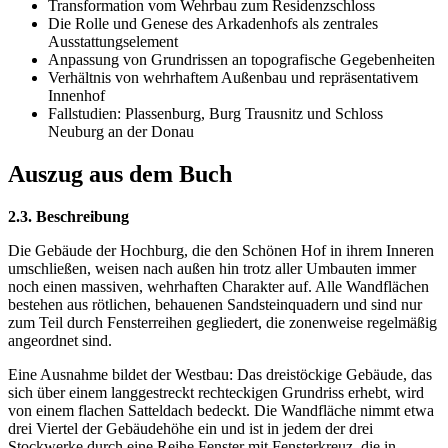
Transformation vom Wehrbau zum Residenzschloss
Die Rolle und Genese des Arkadenhofs als zentrales
Ausstattungselement
Anpassung von Grundrissen an topografische Gegebenheiten
Verhältnis von wehrhaftem Außenbau und repräsentativem
Innenhof
Fallstudien: Plassenburg, Burg Trausnitz und Schloss
Neuburg an der Donau
Auszug aus dem Buch
2.3. Beschreibung
Die Gebäude der Hochburg, die den Schönen Hof in ihrem Inneren
umschließen, weisen nach außen hin trotz aller Umbauten immer
noch einen massiven, wehrhaften Charakter auf. Alle Wandflächen
bestehen aus rötlichen, behauenen Sandsteinquadern und sind nur
zum Teil durch Fensterreihen gegliedert, die zonenweise regelmäßig
angeordnet sind.
Eine Ausnahme bildet der Westbau: Das dreistöckige Gebäude, das
sich über einem langgestreckt rechteckigen Grundriss erhebt, wird
von einem flachen Satteldach bedeckt. Die Wandfläche nimmt etwa
drei Viertel der Gebäudehöhe ein und ist in jedem der drei
Stockwerke durch eine Reihe Fenster mit Fensterkreuz, die in