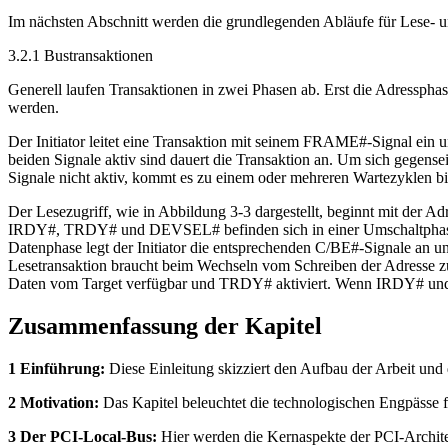
Im nächsten Abschnitt werden die grundlegenden Abläufe für Lese- u
3.2.1 Bustransaktionen
Generell laufen Transaktionen in zwei Phasen ab. Erst die Adressphase
werden.
Der Initiator leitet eine Transaktion mit seinem FRAME#-Signal ein 
beiden Signale aktiv sind dauert die Transaktion an. Um sich gegense
Signale nicht aktiv, kommt es zu einem oder mehreren Wartezyklen bi
Der Lesezugriff, wie in Abbildung 3-3 dargestellt, beginnt mit der
IRDY#, TRDY# und DEVSEL# befinden sich in einer Umschaltphase, da 
Datenphase legt der Initiator die entsprechenden C/BE#-Signale an u
Lesetransaktion braucht beim Wechseln vom Schreiben der Adresse 
Daten vom Target verfügbar und TRDY# aktiviert. Wenn IRDY# und TRD
Zusammenfassung der Kapitel
1 Einführung:
Diese Einleitung skizziert den Aufbau der Arbeit und
2 Motivation:
Das Kapitel beleuchtet die technologischen Engpässe
3 Der PCI-Local-Bus:
Hier werden die Kernaspekte der PCI-Architek