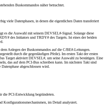
g stehenden Buskommandos näher betrachtet.
ebig viele Datenphasen, in denen die eigentlichen Daten transferiert
tätigt es die Auswahl mit seinem DEVSEL#-Signal. Solange diese
 IRDY# des Initiators und TRDY# des Targets. Ist eines der beiden
rd.
 und dem Anlegen der Buskommandos auf die C/BE#-Leitungen.
tellt durch die gegenläufigen Pfeile). Im ersten Takt der ersten
. Das Target aktiviert DEVSEL#, um seine Auswahl zu bestätigen. Eine
ln, das auf dem PCI-Bus schreiben kann. Im nächsten Takt sind
e Datenphase abgeschlossen wird.
ür die PCI-Entwicklung begründeten.
nd Konfigurationsmechanismen, im Detail analysiert.