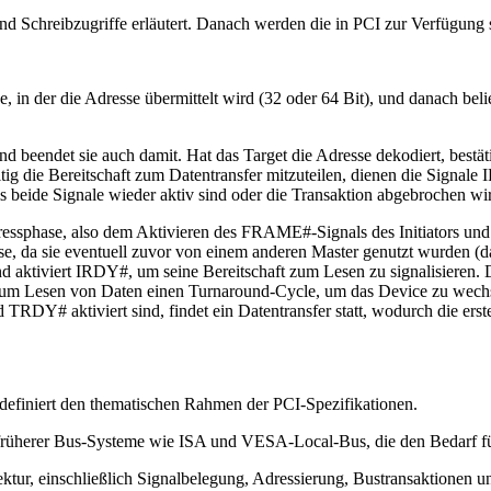
nd Schreibzugriffe erläutert. Danach werden die in PCI zur Verfügun
, in der die Adresse übermittelt wird (32 oder 64 Bit), und danach beli
und beendet sie auch damit. Hat das Target die Adresse dekodiert, bes
itig die Bereitschaft zum Datentransfer mitzuteilen, dienen die Signale
s beide Signale wieder aktiv sind oder die Transaktion abgebrochen wi
 Adressphase, also dem Aktivieren des FRAME#-Signals des Initiators
sie eventuell zuvor von einem anderen Master genutzt wurden (darges
nd aktiviert IRDY#, um seine Bereitschaft zum Lesen zu signalisieren
zum Lesen von Daten einen Turnaround-Cycle, um das Device zu wechse
Y# aktiviert sind, findet ein Datentransfer statt, wodurch die erst
 definiert den thematischen Rahmen der PCI-Spezifikationen.
 früherer Bus-Systeme wie ISA und VESA-Local-Bus, die den Bedarf f
tur, einschließlich Signalbelegung, Adressierung, Bustransaktionen u