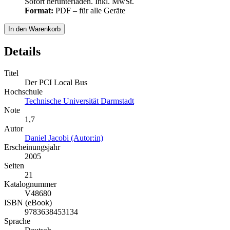
Sofort herunterladen. Inkl. MwSt.
Format:
PDF – für alle Geräte
In den Warenkorb
Details
Titel
Der PCI Local Bus
Hochschule
Technische Universität Darmstadt
Note
1,7
Autor
Daniel Jacobi (Autor:in)
Erscheinungsjahr
2005
Seiten
21
Katalognummer
V48680
ISBN (eBook)
9783638453134
Sprache