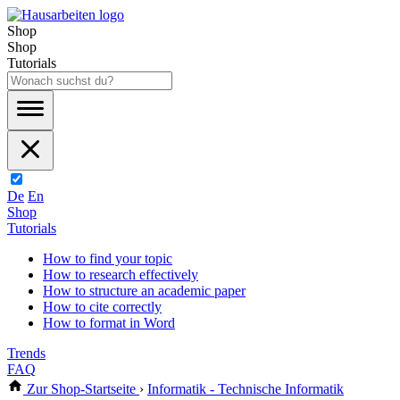
Shop
Shop
Tutorials
De
En
Shop
Tutorials
How to find your topic
How to research effectively
How to structure an academic paper
How to cite correctly
How to format in Word
Trends
FAQ
Zur Shop-Startseite
›
Informatik - Technische Informatik