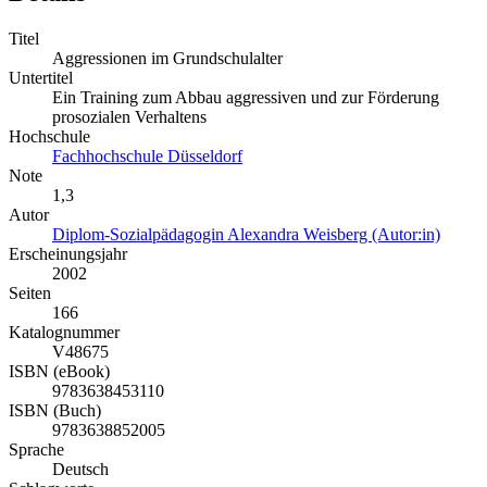
Titel
Aggressionen im Grundschulalter
Untertitel
Ein Training zum Abbau aggressiven und zur Förderung
prosozialen Verhaltens
Hochschule
Fachhochschule Düsseldorf
Note
1,3
Autor
Diplom-Sozialpädagogin Alexandra Weisberg (Autor:in)
Erscheinungsjahr
2002
Seiten
166
Katalognummer
V48675
ISBN (eBook)
9783638453110
ISBN (Buch)
9783638852005
Sprache
Deutsch