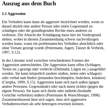
Auszug aus dem Buch
1.1 Aggression
Ein Verhalten kann dann als aggressiv bezeichnet werden, wenn es
darauf abzielt eine andere Person oder einen Gegenstand zu
schädigen oder die grundlegenden Rechte eines anderen zu
verletzen. Die Absicht der Schädigung muss hier im Vordergrund
stehen, wobei in diesem Zusammenhang schwer nachvollzogen
werden kann, wann ein problematisches Verhalten absichtlich oder
ohne Vorsatz gezeigt wurde (Petermann, Jugert, Tänzer & Verbeek,
1997, S.12).
In der Literatur wird zwischen verschiedenen Formen der
Aggression unterschieden. Die Aggression kann offen (Schlagen,
Treten etc.) gezeigt oder verdeckt (Diebstahl, Lügen etc.) ausgeführt
werden. Sie kann körperlich (andere stoßen, treten oder schlagen)
oder verbal statt finden (jemanden beschimpfen, bedrohen, kränken)
(Cierpka, 1999, S.15). Aggression kann sich nach außen (gegen
andere Personen, Gegenstände) oder nach innen richten (gegen die
eigene Person). Sie kann sich direkt oder indirekt (boshafte
Gerüchte verbreiten) äußern (Petermann & Warschburger, 1998).
Zusammenfassend lässt sich sagen, dass sich aggressive
Verhaltensweisen als sehr heterogen erweisen können.