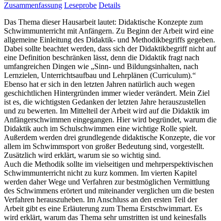
Zusammenfassung
Leseprobe
Details
Das Thema dieser Hausarbeit lautet: Didaktische Konzepte zum
Schwimmunterricht mit Anfängern. Zu Beginn der Arbeit wird eine
allgemeine Einleitung des Didaktik- und Methodikbegriffs gegeben.
Dabei sollte beachtet werden, dass sich der Didaktikbegriff nicht auf
eine Definition beschränken lässt, denn die Didaktik fragt nach
umfangreichen Dingen wie „Sinn- und Bildungsinhalten, nach
Lernzielen, Unterrichtsaufbau und Lehrplänen (Curriculum).“
Ebenso hat er sich in den letzten Jahren natürlich auch wegen
geschichtlichen Hintergründen immer wieder verändert. Mein Ziel
ist es, die wichtigsten Gedanken der letzten Jahre herauszustellen
und zu bewerten. Im Mittelteil der Arbeit wird auf die Didaktik im
Anfängerschwimmen eingegangen. Hier wird begründet, warum die
Didaktik auch im Schulschwimmen eine wichtige Rolle spielt.
Außerdem werden drei grundlegende didaktische Konzepte, die vor
allem im Schwimmsport von großer Bedeutung sind, vorgestellt.
Zusätzlich wird erklärt, warum sie so wichtig sind.
Auch die Methodik sollte im vielseitigen und mehrperspektivischen
Schwimmunterricht nicht zu kurz kommen. Im vierten Kapitel
werden daher Wege und Verfahren zur bestmöglichen Vermittlung
des Schwimmens erörtert und miteinander verglichen um die besten
Verfahren herauszuheben. Im Anschluss an den ersten Teil der
Arbeit gibt es eine Erläuterung zum Thema Erstschwimmart. Es
wird erklärt, warum das Thema sehr umstritten ist und keinesfalls