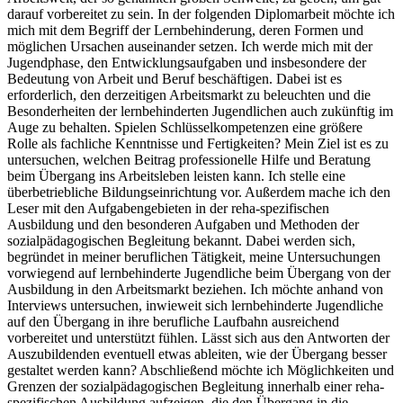
darauf vorbereitet zu sein. In der folgenden Diplomarbeit möchte ich
mich mit dem Begriff der Lernbehinderung, deren Formen und
möglichen Ursachen auseinander setzen. Ich werde mich mit der
Jugendphase, den Entwicklungsaufgaben und insbesondere der
Bedeutung von Arbeit und Beruf beschäftigen. Dabei ist es
erforderlich, den derzeitigen Arbeitsmarkt zu beleuchten und die
Besonderheiten der lernbehinderten Jugendlichen auch zukünftig im
Auge zu behalten. Spielen Schlüsselkompetenzen eine größere
Rolle als fachliche Kenntnisse und Fertigkeiten? Mein Ziel ist es zu
untersuchen, welchen Beitrag professionelle Hilfe und Beratung
beim Übergang ins Arbeitsleben leisten kann. Ich stelle eine
überbetriebliche Bildungseinrichtung vor. Außerdem mache ich den
Leser mit den Aufgabengebieten in der reha-spezifischen
Ausbildung und den besonderen Aufgaben und Methoden der
sozialpädagogischen Begleitung bekannt. Dabei werden sich,
begründet in meiner beruflichen Tätigkeit, meine Untersuchungen
vorwiegend auf lernbehinderte Jugendliche beim Übergang von der
Ausbildung in den Arbeitsmarkt beziehen. Ich möchte anhand von
Interviews untersuchen, inwieweit sich lernbehinderte Jugendliche
auf den Übergang in ihre berufliche Laufbahn ausreichend
vorbereitet und unterstützt fühlen. Lässt sich aus den Antworten der
Auszubildenden eventuell etwas ableiten, wie der Übergang besser
gestaltet werden kann? Abschließend möchte ich Möglichkeiten und
Grenzen der sozialpädagogischen Begleitung innerhalb einer reha-
spezifischen Ausbildung aufzeigen, die den Übergang in die