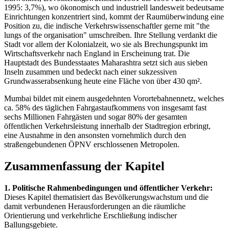
1995: 3,7%), wo ökonomisch und industriell landesweit bedeutsame
Einrichtungen konzentriert sind, kommt der Raumüberwindung eine
Position zu, die indische Verkehrswissenschaftler gerne mit "the
lungs of the organisation" umschreiben. Ihre Stellung verdankt die
Stadt vor allem der Kolonialzeit, wo sie als Brechungspunkt im
Wirtschaftsverkehr nach England in Erscheinung trat. Die
Hauptstadt des Bundesstaates Maharashtra setzt sich aus sieben
Inseln zusammen und bedeckt nach einer sukzessiven
Grundwasserabsenkung heute eine Fläche von über 430 qm².
Mumbai bildet mit einem ausgedehnten Vorortebahnennetz, welches
ca. 58% des täglichen Fahrgastaufkommens von insgesamt fast
sechs Millionen Fahrgästen und sogar 80% der gesamten
öffentlichen Verkehrsleistung innerhalb der Stadtregion erbringt,
eine Ausnahme in den ansonsten vornehmlich durch den
straßengebundenen ÖPNV erschlossenen Metropolen.
Zusammenfassung der Kapitel
1. Politische Rahmenbedingungen und öffentlicher Verkehr:
Dieses Kapitel thematisiert das Bevölkerungswachstum und die
damit verbundenen Herausforderungen an die räumliche
Orientierung und verkehrliche Erschließung indischer
Ballungsgebiete.