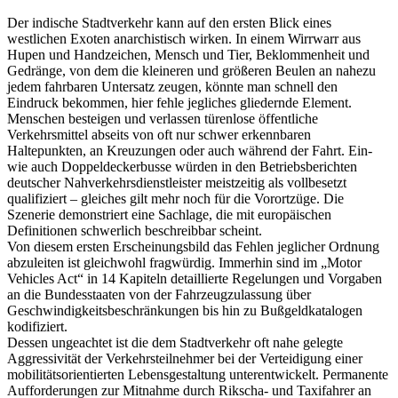
Der indische Stadtverkehr kann auf den ersten Blick eines
westlichen Exoten anarchistisch wirken. In einem Wirrwarr aus
Hupen und Handzeichen, Mensch und Tier, Beklommenheit und
Gedränge, von dem die kleineren und größeren Beulen an nahezu
jedem fahrbaren Untersatz zeugen, könnte man schnell den
Eindruck bekommen, hier fehle jegliches gliedernde Element.
Menschen besteigen und verlassen türenlose öffentliche
Verkehrsmittel abseits von oft nur schwer erkennbaren
Haltepunkten, an Kreuzungen oder auch während der Fahrt. Ein-
wie auch Doppeldeckerbusse würden in den Betriebsberichten
deutscher Nahverkehrsdienstleister meistzeitig als vollbesetzt
qualifiziert – gleiches gilt mehr noch für die Vorortzüge. Die
Szenerie demonstriert eine Sachlage, die mit europäischen
Definitionen schwerlich beschreibbar scheint.
Von diesem ersten Erscheinungsbild das Fehlen jeglicher Ordnung
abzuleiten ist gleichwohl fragwürdig. Immerhin sind im „Motor
Vehicles Act“ in 14 Kapiteln detaillierte Regelungen und Vorgaben
an die Bundesstaaten von der Fahrzeugzulassung über
Geschwindigkeitsbeschränkungen bis hin zu Bußgeldkatalogen
kodifiziert.
Dessen ungeachtet ist die dem Stadtverkehr oft nahe gelegte
Aggressivität der Verkehrsteilnehmer bei der Verteidigung einer
mobilitätsorientierten Lebensgestaltung unterentwickelt. Permanente
Aufforderungen zur Mitnahme durch Rikscha- und Taxifahrer an