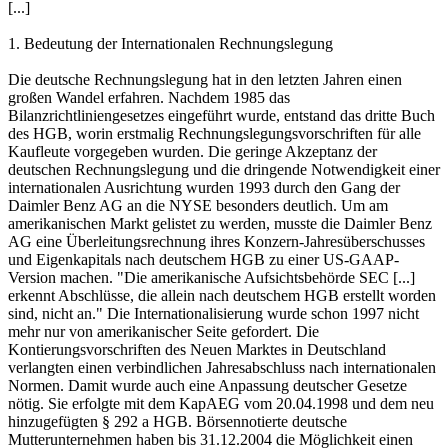
[...]
1. Bedeutung der Internationalen Rechnungslegung
Die deutsche Rechnungslegung hat in den letzten Jahren einen
großen Wandel erfahren. Nachdem 1985 das
Bilanzrichtliniengesetzes eingeführt wurde, entstand das dritte Buch
des HGB, worin erstmalig Rechnungslegungsvorschriften für alle
Kaufleute vorgegeben wurden. Die geringe Akzeptanz der
deutschen Rechnungslegung und die dringende Notwendigkeit einer
internationalen Ausrichtung wurden 1993 durch den Gang der
Daimler Benz AG an die NYSE besonders deutlich. Um am
amerikanischen Markt gelistet zu werden, musste die Daimler Benz
AG eine Überleitungsrechnung ihres Konzern-Jahresüberschusses
und Eigenkapitals nach deutschem HGB zu einer US-GAAP-
Version machen. "Die amerikanische Aufsichtsbehörde SEC [...]
erkennt Abschlüsse, die allein nach deutschem HGB erstellt worden
sind, nicht an." Die Internationalisierung wurde schon 1997 nicht
mehr nur von amerikanischer Seite gefordert. Die
Kontierungsvorschriften des Neuen Marktes in Deutschland
verlangten einen verbindlichen Jahresabschluss nach internationalen
Normen. Damit wurde auch eine Anpassung deutscher Gesetze
nötig. Sie erfolgte mit dem KapAEG vom 20.04.1998 und dem neu
hinzugefügten § 292 a HGB. Börsennotierte deutsche
Mutterunternehmen haben bis 31.12.2004 die Möglichkeit einen