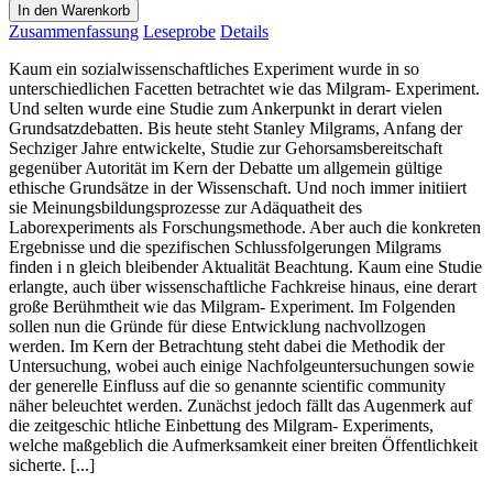
In den Warenkorb
Zusammenfassung
Leseprobe
Details
Kaum ein sozialwissenschaftliches Experiment wurde in so
unterschiedlichen Facetten betrachtet wie das Milgram- Experiment.
Und selten wurde eine Studie zum Ankerpunkt in derart vielen
Grundsatzdebatten. Bis heute steht Stanley Milgrams, Anfang der
Sechziger Jahre entwickelte, Studie zur Gehorsamsbereitschaft
gegenüber Autorität im Kern der Debatte um allgemein gültige
ethische Grundsätze in der Wissenschaft. Und noch immer initiiert
sie Meinungsbildungsprozesse zur Adäquatheit des
Laborexperiments als Forschungsmethode. Aber auch die konkreten
Ergebnisse und die spezifischen Schlussfolgerungen Milgrams
finden i n gleich bleibender Aktualität Beachtung. Kaum eine Studie
erlangte, auch über wissenschaftliche Fachkreise hinaus, eine derart
große Berühmtheit wie das Milgram- Experiment. Im Folgenden
sollen nun die Gründe für diese Entwicklung nachvollzogen
werden. Im Kern der Betrachtung steht dabei die Methodik der
Untersuchung, wobei auch einige Nachfolgeuntersuchungen sowie
der generelle Einfluss auf die so genannte scientific community
näher beleuchtet werden. Zunächst jedoch fällt das Augenmerk auf
die zeitgeschic htliche Einbettung des Milgram- Experiments,
welche maßgeblich die Aufmerksamkeit einer breiten Öffentlichkeit
sicherte. [...]