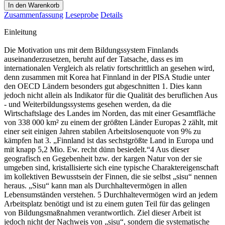
In den Warenkorb
Zusammenfassung
Leseprobe
Details
Einleitung
Die Motivation uns mit dem Bildungssystem Finnlands
auseinanderzusetzen, beruht auf der Tatsache, dass es im
internationalen Vergleich als relativ fortschrittlich an gesehen wird,
denn zusammen mit Korea hat Finnland in der PISA Studie unter
den OECD Ländern besonders gut abgeschnitten 1. Dies kann
jedoch nicht allein als Indikator für die Qualität des beruflichen Aus
- und Weiterbildungssystems gesehen werden, da die
Wirtschaftslage des Landes im Norden, das mit einer Gesamtfläche
von 338 000 km² zu einem der größten Länder Europas 2 zählt, mit
einer seit einigen Jahren stabilen Arbeitslosenquote von 9% zu
kämpfen hat 3. „Finnland ist das sechstgrößte Land in Europa und
mit knapp 5,2 Mio. Ew. recht dünn besiedelt.“4 Aus dieser
geografisch en Gegebenheit bzw. der kargen Natur von der sie
umgeben sind, kristallisierte sich eine typische Charaktereigenschaft
im kollektiven Bewusstsein der Finnen, die sie selbst „sisu“ nennen
heraus. „Sisu“ kann man als Durchhaltevermögen in allen
Lebensumständen verstehen. 5 Durchhaltevermögen wird an jedem
Arbeitsplatz benötigt und ist zu einem guten Teil für das gelingen
von Bildungsmaßnahmen verantwortlich. Ziel dieser Arbeit ist
jedoch nicht der Nachweis von „sisu“, sondern die systematische