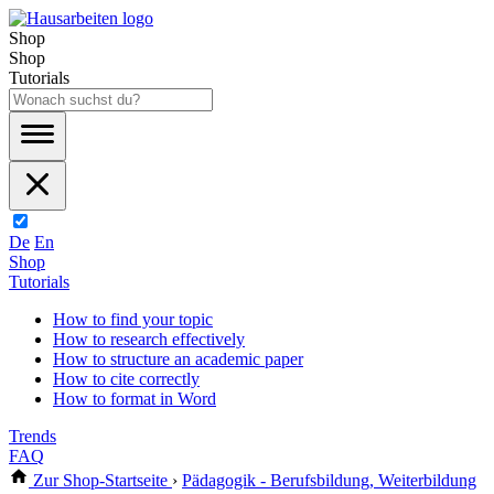
Shop
Shop
Tutorials
De
En
Shop
Tutorials
How to find your topic
How to research effectively
How to structure an academic paper
How to cite correctly
How to format in Word
Trends
FAQ
Zur Shop-Startseite
›
Pädagogik - Berufsbildung, Weiterbildung