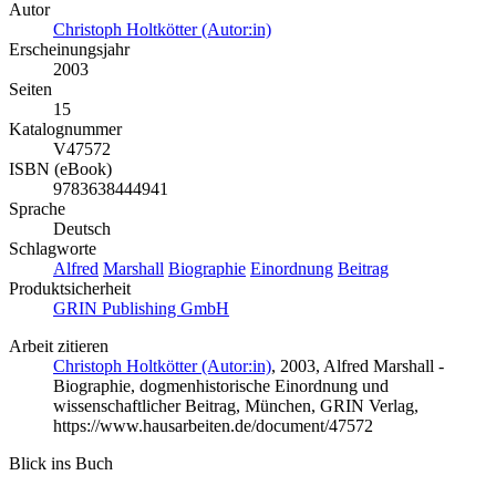
Autor
Christoph Holtkötter (Autor:in)
Erscheinungsjahr
2003
Seiten
15
Katalognummer
V47572
ISBN (eBook)
9783638444941
Sprache
Deutsch
Schlagworte
Alfred
Marshall
Biographie
Einordnung
Beitrag
Produktsicherheit
GRIN Publishing GmbH
Arbeit zitieren
Christoph Holtkötter (Autor:in)
, 2003, Alfred Marshall -
Biographie, dogmenhistorische Einordnung und
wissenschaftlicher Beitrag, München, GRIN Verlag,
https://www.hausarbeiten.de/document/47572
Blick ins Buch