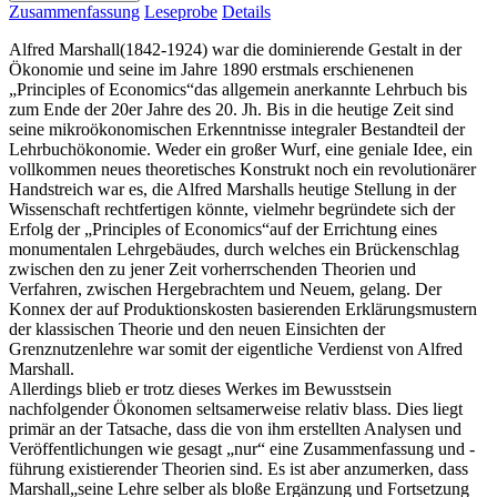
Zusammenfassung
Leseprobe
Details
Alfred Marshall(1842-1924) war die dominierende Gestalt in der
Ökonomie und seine im Jahre 1890 erstmals erschienenen
„Principles of Economics“das allgemein anerkannte Lehrbuch bis
zum Ende der 20er Jahre des 20. Jh. Bis in die heutige Zeit sind
seine mikroökonomischen Erkenntnisse integraler Bestandteil der
Lehrbuchökonomie. Weder ein großer Wurf, eine geniale Idee, ein
vollkommen neues theoretisches Konstrukt noch ein revolutionärer
Handstreich war es, die Alfred Marshalls heutige Stellung in der
Wissenschaft rechtfertigen könnte, vielmehr begründete sich der
Erfolg der „Principles of Economics“auf der Errichtung eines
monumentalen Lehrgebäudes, durch welches ein Brückenschlag
zwischen den zu jener Zeit vorherrschenden Theorien und
Verfahren, zwischen Hergebrachtem und Neuem, gelang. Der
Konnex der auf Produktionskosten basierenden Erklärungsmustern
der klassischen Theorie und den neuen Einsichten der
Grenznutzenlehre war somit der eigentliche Verdienst von Alfred
Marshall.
Allerdings blieb er trotz dieses Werkes im Bewusstsein
nachfolgender Ökonomen seltsamerweise relativ blass. Dies liegt
primär an der Tatsache, dass die von ihm erstellten Analysen und
Veröffentlichungen wie gesagt „nur“ eine Zusammenfassung und -
führung existierender Theorien sind. Es ist aber anzumerken, dass
Marshall„seine Lehre selber als bloße Ergänzung und Fortsetzung