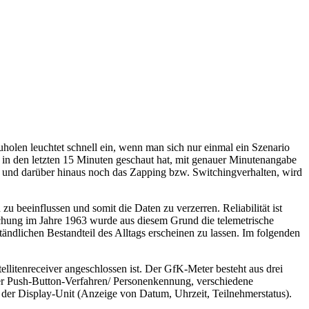
uholen leuchtet schnell ein, wenn man sich nur einmal ein Szenario
in den letzten 15 Minuten geschaut hat, mit genauer Minutenangabe
n und darüber hinaus noch das Zapping bzw. Switchingverhalten, wird
u beeinflussen und somit die Daten zu verzerren. Reliabilität ist
chung im Jahre 1963 wurde aus diesem Grund die telemetrische
tändlichen Bestandteil des Alltags erscheinen zu lassen. Im folgenden
llitenreceiver angeschlossen ist. Der GfK-Meter besteht aus drei
er Push-Button-Verfahren/ Personenkennung, verschiedene
 der Display-Unit (Anzeige von Datum, Uhrzeit, Teilnehmerstatus).