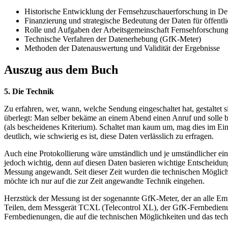
Historische Entwicklung der Fernsehzuschauerforschung in De
Finanzierung und strategische Bedeutung der Daten für öffentli
Rolle und Aufgaben der Arbeitsgemeinschaft Fernsehforschun
Technische Verfahren der Datenerhebung (GfK-Meter)
Methoden der Datenauswertung und Validität der Ergebnisse
Auszug aus dem Buch
5. Die Technik
Zu erfahren, wer, wann, welche Sendung eingeschaltet hat, gestaltet 
überlegt: Man selber bekäme an einem Abend einen Anruf und solle b
(als bescheidenes Kriterium). Schaltet man kaum um, mag dies im Ei
deutlich, wie schwierig es ist, diese Daten verlässlich zu erfragen.
Auch eine Protokollierung wäre umständlich und je umständlicher ein V
jedoch wichtig, denn auf diesen Daten basieren wichtige Entscheidu
Messung angewandt. Seit dieser Zeit wurden die technischen Möglichke
möchte ich nur auf die zur Zeit angewandte Technik eingehen.
Herzstück der Messung ist der sogenannte GfK-Meter, der an alle Empf
Teilen, dem Messgerät TCXL (Telecontrol XL), der GfK-Fernbedienu
Fernbedienungen, die auf die technischen Möglichkeiten und das tech