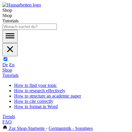
Shop
Shop
Tutorials
De
En
Shop
Tutorials
How to find your topic
How to research effectively
How to structure an academic paper
How to cite correctly
How to format in Word
Trends
FAQ
Zur Shop-Startseite
›
Germanistik - Sonstiges