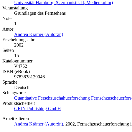
Universität Hamburg (Germanistik II, Medienkultur)
Veranstaltung
Grundlagen des Fernsehens
Note
1
Autor
Andrea Krämer (Autor:in)
Erscheinungsjahr
2002
Seiten
15
Katalognummer
V4752
ISBN (eBook)
9783638129046
Sprache
Deutsch
Schlagworte
Quantitative Fersehzuschahuerforschung
Fernsehzuschauerfor
Produktsicherheit
GRIN Publishing GmbH
Arbeit zitieren
Andrea Krämer (Autor:in)
, 2002, Fernsehzuschauerforschung 