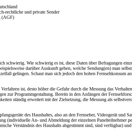
utschland
ch-rechtliche und private Sender
g (AGF)
sich schwierig. Wie schwierig es ist, diese Daten über Befragungen einz
eispielsweise darüber Auskunft geben, welche Sendung(en) man selbst 
nzelfall gelingen. Schaut man sich jedoch den hohen Fernsehkonsum a
erfahren ist, desto höher die Gefahr durch die Messung das Verhalten z
ngen zur Programmgestaltung. Bereits in den Anfängen der Fernsehfors
iten ständig erweitert mit der Zielsetzung, die Messung als selbstvers
angsgeräte des Haushaltes, also an den Fernseher, Videogerät und Sate
ng (individuelle An- und Abmeldung der einzelnen Panelteilnehmer p
nische Verständnis des Haushalts abgestimmt sind, sind verfügbar) und