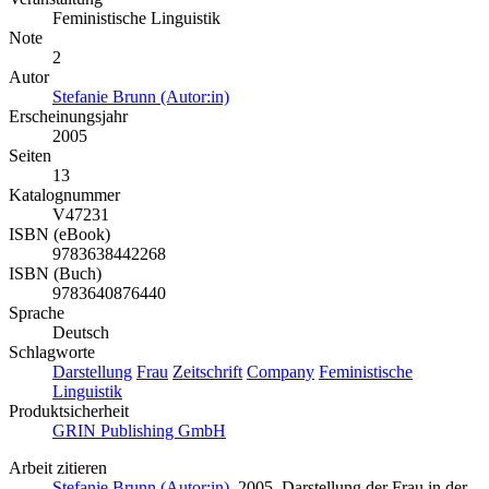
Feministische Linguistik
Note
2
Autor
Stefanie Brunn (Autor:in)
Erscheinungsjahr
2005
Seiten
13
Katalognummer
V47231
ISBN (eBook)
9783638442268
ISBN (Buch)
9783640876440
Sprache
Deutsch
Schlagworte
Darstellung
Frau
Zeitschrift
Company
Feministische
Linguistik
Produktsicherheit
GRIN Publishing GmbH
Arbeit zitieren
Stefanie Brunn (Autor:in)
, 2005, Darstellung der Frau in der