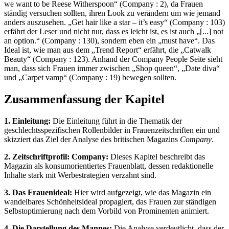
we want to be Reese Witherspoon“ (Company : 2), da Frauen
ständig versuchen sollten, ihren Look zu verändern um wie jemand
anders auszusehen. „Get hair like a star – it’s easy“ (Company : 103)
erfährt der Leser und nicht nur, dass es leicht ist, es ist auch „[...] not
an option.“ (Company : 130), sondern eben ein „must have“. Das
Ideal ist, wie man aus dem „Trend Report“ erfährt, die „Catwalk
Beauty“ (Company : 123). Anhand der Company People Seite sieht
man, dass sich Frauen immer zwischen „Shop queen“, „Date diva“
und „Carpet vamp“ (Company : 19) bewegen sollten.
Zusammenfassung der Kapitel
1. Einleitung:
Die Einleitung führt in die Thematik der
geschlechtsspezifischen Rollenbilder in Frauenzeitschriften ein und
skizziert das Ziel der Analyse des britischen Magazins
Company
.
2. Zeitschriftprofil: Company:
Dieses Kapitel beschreibt das
Magazin als konsumorientiertes Frauenblatt, dessen redaktionelle
Inhalte stark mit Werbestrategien verzahnt sind.
3. Das Frauenideal:
Hier wird aufgezeigt, wie das Magazin ein
wandelbares Schönheitsideal propagiert, das Frauen zur ständigen
Selbstoptimierung nach dem Vorbild von Prominenten animiert.
4. Die Darstellung des Mannes:
Die Analyse verdeutlicht, dass der