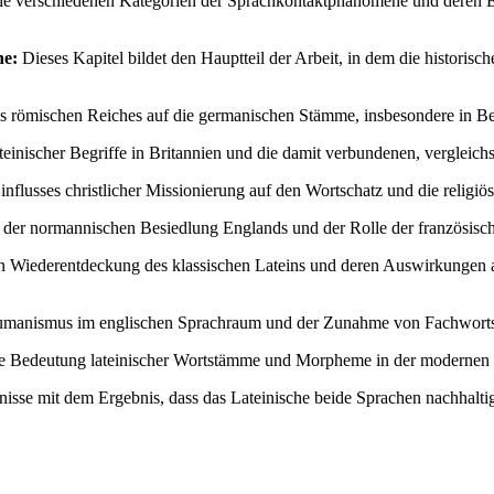
die verschiedenen Kategorien der Sprachkontaktphänomene und deren Ei
he:
Dieses Kapitel bildet den Hauptteil der Arbeit, in dem die histor
s römischen Reiches auf die germanischen Stämme, insbesondere in Be
ateinischer Begriffe in Britannien und die damit verbundenen, vergleic
influsses christlicher Missionierung auf den Wortschatz und die relig
er normannischen Besiedlung Englands und der Rolle der französischen
en Wiederentdeckung des klassischen Lateins und deren Auswirkungen 
umanismus im englischen Sprachraum und der Zunahme von Fachwortsc
de Bedeutung lateinischer Wortstämme und Morpheme in der modernen 
se mit dem Ergebnis, dass das Lateinische beide Sprachen nachhaltig g