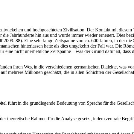
ntwickelten und hochgeachteten Zivilisation. Der Kontakt mit diesem Vo
über die Jahrhunderte hin aus und wurde immer wieder erneuert. Dies bez
009: 88). Eine sehr lange Zeitspanne von ca. 600 Jahren, in der die Sp
nischen hinterlassen hatte als dies umgekehrt der Fall war. Die Römer 
für eine nicht unerhebliche Zeitspanne – was der Grund dafür ist, dass
 fanden ihren Weg in die verschiedenen germanischen Dialekte, was vo
f mehrere Millionen geschätzt, die in allen Schichten der Gesellschaf
tel führt in die grundlegende Bedeutung von Sprache für die Gesellscha
der theoretische Rahmen für die Analyse gesetzt, indem zentrale Beg