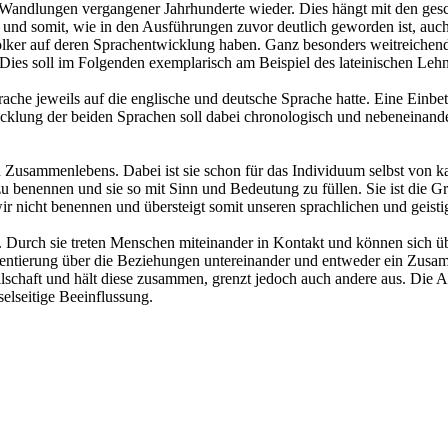
 Wandlungen vergangener Jahrhunderte wieder. Dies hängt mit den gesc
 und somit, wie in den Ausführungen zuvor deutlich geworden ist, auc
lker auf deren Sprachentwicklung haben. Ganz besonders weitreichend
 Dies soll im Folgenden exemplarisch am Beispiel des lateinischen Le
ache jeweils auf die englische und deutsche Sprache hatte. Eine Einbet
lung der beiden Sprachen soll dabei chronologisch und nebeneinander 
n Zusammenlebens. Dabei ist sie schon für das Individuum selbst von 
 benennen und sie so mit Sinn und Bedeutung zu füllen. Sie ist die Gr
r nicht benennen und übersteigt somit unseren sprachlichen und geisti
urch sie treten Menschen miteinander in Kontakt und können sich über
ientierung über die Beziehungen untereinander und entweder ein Zus
llschaft und hält diese zusammen, grenzt jedoch auch andere aus. Die A
elseitige Beeinflussung.