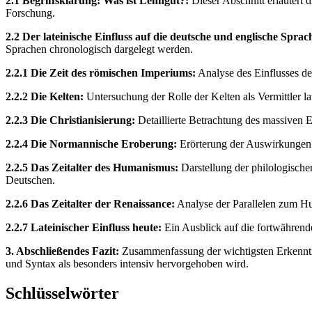
2.1 Begriffsklärung: Was ist Lehngut?:
Dieser Abschnitt erläutert 
Forschung.
2.2 Der lateinische Einfluss auf die deutsche und englische Sprac
Sprachen chronologisch dargelegt werden.
2.2.1 Die Zeit des römischen Imperiums:
Analyse des Einflusses de
2.2.2 Die Kelten:
Untersuchung der Rolle der Kelten als Vermittler l
2.2.3 Die Christianisierung:
Detaillierte Betrachtung des massiven E
2.2.4 Die Normannische Eroberung:
Erörterung der Auswirkungen d
2.2.5 Das Zeitalter des Humanismus:
Darstellung der philologisch
Deutschen.
2.2.6 Das Zeitalter der Renaissance:
Analyse der Parallelen zum H
2.2.7 Lateinischer Einfluss heute:
Ein Ausblick auf die fortwähren
3. Abschließendes Fazit:
Zusammenfassung der wichtigsten Erkenntnis
und Syntax als besonders intensiv hervorgehoben wird.
Schlüsselwörter