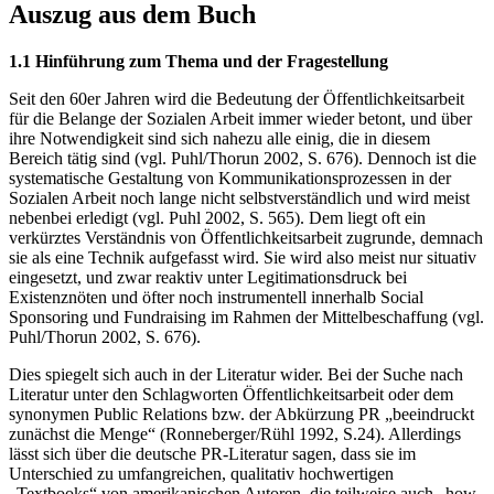
Auszug aus dem Buch
1.1 Hinführung zum Thema und der Fragestellung
Seit den 60er Jahren wird die Bedeutung der Öffentlichkeitsarbeit
für die Belange der Sozialen Arbeit immer wieder betont, und über
ihre Notwendigkeit sind sich nahezu alle einig, die in diesem
Bereich tätig sind (vgl. Puhl/Thorun 2002, S. 676). Dennoch ist die
systematische Gestaltung von Kommunikationsprozessen in der
Sozialen Arbeit noch lange nicht selbstverständlich und wird meist
nebenbei erledigt (vgl. Puhl 2002, S. 565). Dem liegt oft ein
verkürztes Verständnis von Öffentlichkeitsarbeit zugrunde, demnach
sie als eine Technik aufgefasst wird. Sie wird also meist nur situativ
eingesetzt, und zwar reaktiv unter Legitimationsdruck bei
Existenznöten und öfter noch instrumentell innerhalb Social
Sponsoring und Fundraising im Rahmen der Mittelbeschaffung (vgl.
Puhl/Thorun 2002, S. 676).
Dies spiegelt sich auch in der Literatur wider. Bei der Suche nach
Literatur unter den Schlagworten Öffentlichkeitsarbeit oder dem
synonymen Public Relations bzw. der Abkürzung PR „beeindruckt
zunächst die Menge“ (Ronneberger/Rühl 1992, S.24). Allerdings
lässt sich über die deutsche PR-Literatur sagen, dass sie im
Unterschied zu umfangreichen, qualitativ hochwertigen
„Textbooks“ von amerikanischen Autoren, die teilweise auch „how-