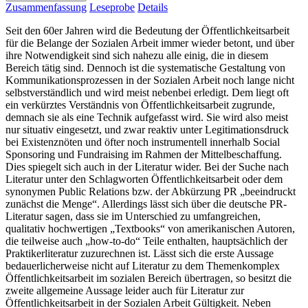
Zusammenfassung
Leseprobe
Details
Seit den 60er Jahren wird die Bedeutung der Öffentlichkeitsarbeit
für die Belange der Sozialen Arbeit immer wieder betont, und über
ihre Notwendigkeit sind sich nahezu alle einig, die in diesem
Bereich tätig sind. Dennoch ist die systematische Gestaltung von
Kommunikationsprozessen in der Sozialen Arbeit noch lange nicht
selbstverständlich und wird meist nebenbei erledigt. Dem liegt oft
ein verkürztes Verständnis von Öffentlichkeitsarbeit zugrunde,
demnach sie als eine Technik aufgefasst wird. Sie wird also meist
nur situativ eingesetzt, und zwar reaktiv unter Legitimationsdruck
bei Existenznöten und öfter noch instrumentell innerhalb Social
Sponsoring und Fundraising im Rahmen der Mittelbeschaffung.
Dies spiegelt sich auch in der Literatur wider. Bei der Suche nach
Literatur unter den Schlagworten Öffentlichkeitsarbeit oder dem
synonymen Public Relations bzw. der Abkürzung PR „beeindruckt
zunächst die Menge“. Allerdings lässt sich über die deutsche PR-
Literatur sagen, dass sie im Unterschied zu umfangreichen,
qualitativ hochwertigen „Textbooks“ von amerikanischen Autoren,
die teilweise auch „how-to-do“ Teile enthalten, hauptsächlich der
Praktikerliteratur zuzurechnen ist. Lässt sich die erste Aussage
bedauerlicherweise nicht auf Literatur zu dem Themenkomplex
Öffentlichkeitsarbeit im sozialen Bereich übertragen, so besitzt die
zweite allgemeine Aussage leider auch für Literatur zur
Öffentlichkeitsarbeit in der Sozialen Arbeit Gültigkeit. Neben