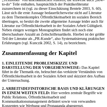
to-do“ Teile enthalten, hauptsächlich der Praktikerliteratur
zuzurechnen ist (vgl. zu dieser Einschätzung Bentele 2003, S. 60).
Lässt sich die erste Aussage bedauerlicherweise nicht auf Literatur
zu dem Themenkomplex Öffentlichkeitsarbeit im sozialen Bereich
übertragen, so besitzt die zweite allgemeine Aussage leider auch für
Literatur zur Öffentlichkeitsarbeit in der Sozialen Arbeit Gültigkeit.
Neben einigen wenigen Monographien findet sich noch eine
überschaubare Anzahl an Zeitschriftenartikeln. Hierbei ist der größte
Teil der Literatur als „PR-Kunde“, also Systematisierung praktischer
Erfahrungen (vgl. Kunczik 2002, S. 14), zu bezeichnen.
Zusammenfassung der Kapitel
1. EINLEITENDE PROBLEMSKIZZE UND
DARSTELLUNG DER VORGEHENSWEISE:
Das Kapitel
führt in die Thematik ein, beleuchtet das verkürzte Verständnis von
Öffentlichkeitsarbeit in der Sozialen Arbeit und skizziert den Aufbau
der Untersuchung.
2. ARBEITSDEFINITORISCHE BASIS UND KLÄRUNGEN
IN EINEM WEITEN FELD:
Hier werden zentrale Begriffe wie
Public Relations, Öffentlichkeitsarbeit und
Kommunikationsmanagement definiert sowie von verwandten
Konzepten wie Werbung und Propaganda abgegrenzt.