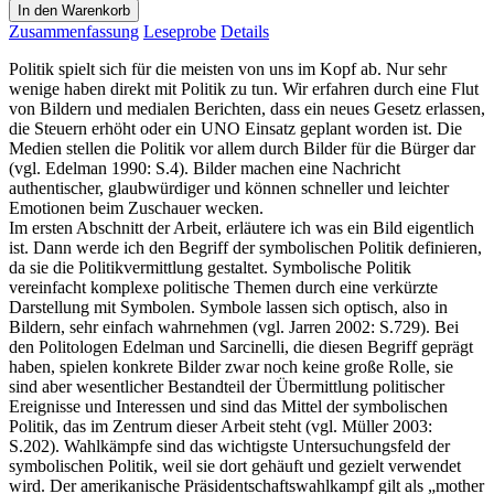
In den Warenkorb
Zusammenfassung
Leseprobe
Details
Politik spielt sich für die meisten von uns im Kopf ab. Nur sehr
wenige haben direkt mit Politik zu tun. Wir erfahren durch eine Flut
von Bildern und medialen Berichten, dass ein neues Gesetz erlassen,
die Steuern erhöht oder ein UNO Einsatz geplant worden ist. Die
Medien stellen die Politik vor allem durch Bilder für die Bürger dar
(vgl. Edelman 1990: S.4). Bilder machen eine Nachricht
authentischer, glaubwürdiger und können schneller und leichter
Emotionen beim Zuschauer wecken.
Im ersten Abschnitt der Arbeit, erläutere ich was ein Bild eigentlich
ist. Dann werde ich den Begriff der symbolischen Politik definieren,
da sie die Politikvermittlung gestaltet. Symbolische Politik
vereinfacht komplexe politische Themen durch eine verkürzte
Darstellung mit Symbolen. Symbole lassen sich optisch, also in
Bildern, sehr einfach wahrnehmen (vgl. Jarren 2002: S.729). Bei
den Politologen Edelman und Sarcinelli, die diesen Begriff geprägt
haben, spielen konkrete Bilder zwar noch keine große Rolle, sie
sind aber wesentlicher Bestandteil der Übermittlung politischer
Ereignisse und Interessen und sind das Mittel der symbolischen
Politik, das im Zentrum dieser Arbeit steht (vgl. Müller 2003:
S.202). Wahlkämpfe sind das wichtigste Untersuchungsfeld der
symbolischen Politik, weil sie dort gehäuft und gezielt verwendet
wird. Der amerikanische Präsidentschaftswahlkampf gilt als „mother