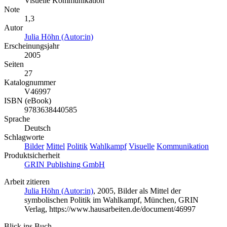
Visuelle Kommunikation
Note
1,3
Autor
Julia Höhn (Autor:in)
Erscheinungsjahr
2005
Seiten
27
Katalognummer
V46997
ISBN (eBook)
9783638440585
Sprache
Deutsch
Schlagworte
Bilder
Mittel
Politik
Wahlkampf
Visuelle
Kommunikation
Produktsicherheit
GRIN Publishing GmbH
Arbeit zitieren
Julia Höhn (Autor:in)
, 2005, Bilder als Mittel der
symbolischen Politik im Wahlkampf, München, GRIN
Verlag, https://www.hausarbeiten.de/document/46997
Blick ins Buch