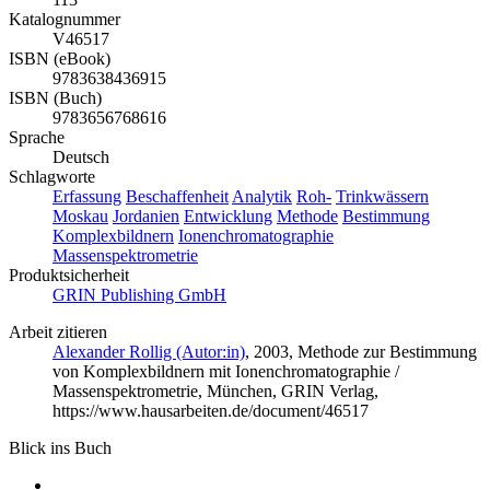
Katalognummer
V46517
ISBN (eBook)
9783638436915
ISBN (Buch)
9783656768616
Sprache
Deutsch
Schlagworte
Erfassung
Beschaffenheit
Analytik
Roh-
Trinkwässern
Moskau
Jordanien
Entwicklung
Methode
Bestimmung
Komplexbildnern
Ionenchromatographie
Massenspektrometrie
Produktsicherheit
GRIN Publishing GmbH
Arbeit zitieren
Alexander Rollig (Autor:in)
, 2003, Methode zur Bestimmung
von Komplexbildnern mit Ionenchromatographie /
Massenspektrometrie, München, GRIN Verlag,
https://www.hausarbeiten.de/document/46517
Blick ins Buch