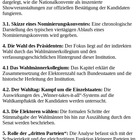
dargelegt, wie die Nationalkonvente als inszenierte
Showveranstaltungen zur offiziellen Bestätigung der Kandidaten
fungieren.
3.1. Skizze eines Nominierungskonventes:
Eine chronologische
Darstellung des typischen viertägigen Ablaufs eines
Nominierungskonvents wird gegeben.
4. Die Wahl des Präsidenten:
Der Fokus liegt auf der indirekten
Wahl durch das Wahlmännerkollegium und den
verfassungsgeschichtlichen Hintergrund dieser Institution.
4.1 Das Wahlmännerkollegium:
Das Kapitel erklärt die
Zusammensetzung der Elektorenzahl nach Bundesstaaten und die
historische Herleitung der Institution.
4.2. Der Wahltag: Kampf um die Einzelstaaten:
Die
Auswirkungen des „Winner-takes-it-all“-Systems auf die
Wahlkampftaktik der Kandidaten werden untersucht.
4.3. Die Elektoren wählen:
Die formalen Schritte der
Stimmabgabe der Wahlmänner bis hin zur Auszählung durch den
Senat werden beschrieben.
5. Rolle der „dritten Parteien“:
Die Analyse befasst sich mit der
Schwierigkeit und der gleichzeitigen Funktion kleinerer Parteien im