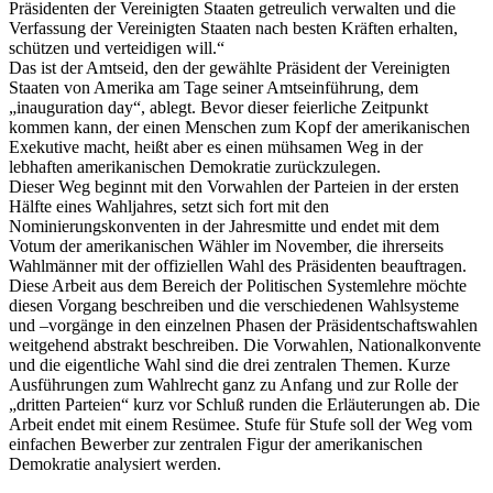
Präsidenten der Vereinigten Staaten getreulich verwalten und die
Verfassung der Vereinigten Staaten nach besten Kräften erhalten,
schützen und verteidigen will.“
Das ist der Amtseid, den der gewählte Präsident der Vereinigten
Staaten von Amerika am Tage seiner Amtseinführung, dem
„inauguration day“, ablegt. Bevor dieser feierliche Zeitpunkt
kommen kann, der einen Menschen zum Kopf der amerikanischen
Exekutive macht, heißt aber es einen mühsamen Weg in der
lebhaften amerikanischen Demokratie zurückzulegen.
Dieser Weg beginnt mit den Vorwahlen der Parteien in der ersten
Hälfte eines Wahljahres, setzt sich fort mit den
Nominierungskonventen in der Jahresmitte und endet mit dem
Votum der amerikanischen Wähler im November, die ihrerseits
Wahlmänner mit der offiziellen Wahl des Präsidenten beauftragen.
Diese Arbeit aus dem Bereich der Politischen Systemlehre möchte
diesen Vorgang beschreiben und die verschiedenen Wahlsysteme
und –vorgänge in den einzelnen Phasen der Präsidentschaftswahlen
weitgehend abstrakt beschreiben. Die Vorwahlen, Nationalkonvente
und die eigentliche Wahl sind die drei zentralen Themen. Kurze
Ausführungen zum Wahlrecht ganz zu Anfang und zur Rolle der
„dritten Parteien“ kurz vor Schluß runden die Erläuterungen ab. Die
Arbeit endet mit einem Resümee. Stufe für Stufe soll der Weg vom
einfachen Bewerber zur zentralen Figur der amerikanischen
Demokratie analysiert werden.