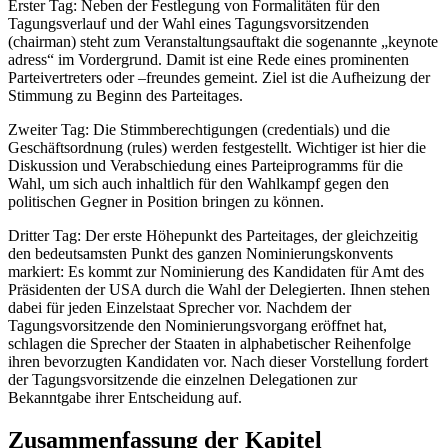
Erster Tag: Neben der Festlegung von Formalitäten für den
Tagungsverlauf und der Wahl eines Tagungsvorsitzenden
(chairman) steht zum Veranstaltungsauftakt die sogenannte „keynote
adress“ im Vordergrund. Damit ist eine Rede eines prominenten
Parteivertreters oder –freundes gemeint. Ziel ist die Aufheizung der
Stimmung zu Beginn des Parteitages.
Zweiter Tag: Die Stimmberechtigungen (credentials) und die
Geschäftsordnung (rules) werden festgestellt. Wichtiger ist hier die
Diskussion und Verabschiedung eines Parteiprogramms für die
Wahl, um sich auch inhaltlich für den Wahlkampf gegen den
politischen Gegner in Position bringen zu können.
Dritter Tag: Der erste Höhepunkt des Parteitages, der gleichzeitig
den bedeutsamsten Punkt des ganzen Nominierungskonvents
markiert: Es kommt zur Nominierung des Kandidaten für Amt des
Präsidenten der USA durch die Wahl der Delegierten. Ihnen stehen
dabei für jeden Einzelstaat Sprecher vor. Nachdem der
Tagungsvorsitzende den Nominierungsvorgang eröffnet hat,
schlagen die Sprecher der Staaten in alphabetischer Reihenfolge
ihren bevorzugten Kandidaten vor. Nach dieser Vorstellung fordert
der Tagungsvorsitzende die einzelnen Delegationen zur
Bekanntgabe ihrer Entscheidung auf.
Zusammenfassung der Kapitel