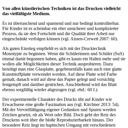
Von allen künstlerischen Techniken ist das Drucken vielleicht
das vielfältigste Medium.
Es ist überraschend und spannend und nur bedingt kontrollierbar.
Für Kinder ist es scheinbar ein eher unsicherer und komplizierter
Prozess, da sie den Fortschritt und die Qualität ihrer Arbeit nur
eingeschränkt verfolgen können (vgl. Aissen-Crewett 2007: 60).
Als guten Einstieg empfiehlt es sich mit der Drucktechnik
Monotypie zu beginnen. Wenn die Schülerinnen und Schüler (SuS)
einmal damit begonnen haben, gibt es kaum ein Halten mehr und sie
wollen alle Möglichkeiten dieser Technik ausprobieren. Dazu
benötigt man eine Glasplatte, gegebenenfalls kann auch eine glatte
Kunststoffplatte verwendet werden. Auf diese Platte wird Farbe
gemalt, danach wird auf diese das Papier gelegt und vorsichtig
festgetupft und darüber gestrichen. Anschließend wird das Blatt
ebenso sorgfältig wieder abgezogen (vgl. ebd.: 60 f.).
Der experimentelle Charakter des Drucks übt auf Kinder wie
Erwachsene eine große Faszination aus (vgl. Kirchner 2013: 54).
Mit der Vervielfältigung eigener Gedanken und Spuren werden
Zeichen gesetzt, ob als Wort oder Bild. Doch geht der Reiz des
Druckens weit über die bloße Reproduzierbarkeit hinaus. Der
besondere Reiz liegt im haptischen Umgang mit verschiedenen