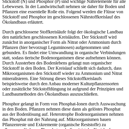
Stickstoff (N) und Phosphor (P) sind wichtige Nährelemente für alle
Lebewesen. In der Landwirtschaft nehmen sie daher für Boden und
Pflanzen eine essentielle Rolle ein. Folgend werden die Flüsse von
Stickstoff und Phosphor im geschlossenen Nährstoffkreislauf des
Ökolandbaus erläutert.
Durch geschlossene Stoffkreisläufe folgt der ökologische Landbau
den natürlichen geschlossenen Kreisläufen. Der Stickstoff wird
zunächst in anorganischer Form als Nitrat oder Ammonium durch
Pflanzen (hier bevorzugt Leguminosen) aufgenommen und
gebunden. Es findet eine Umwandlung in organische Verbindungen
statt, sodass tierische Bodenorganismen diese aufnehmen können.
Durch Aussterben des Bodenlebens gelangt nun organischer
Stickstoff in den Boden. Der Kreislauf schließt sich dadurch, dass
Mikroorganismen den Stickstoff wieder zu Ammonium und Nitrat
mineralisieren. Eine Störung dieses Stickstoffkreislaufs
beispielsweise durch den Anbau moderner Kulturpflanzensorten
oder zusätzliche Stickstoffdüngung ist aufgrund der Prinzipien und
Landbaumethoden des Ökolandbaus auszuschließen.
Phosphor gelangt in Form von Phosphat-Ionen durch Auswaschung
in den Boden. Pflanzen nehmen diese dann als gelöstes Phosphat
aus der Bodenlösung auf. Heterotrophe Bodenorganismen nehmen
das Phosphat mit der Nahrung auf. Mikroorganismen bauen
Pflanzenreste und Exkremente (organische Reststoffe) zu