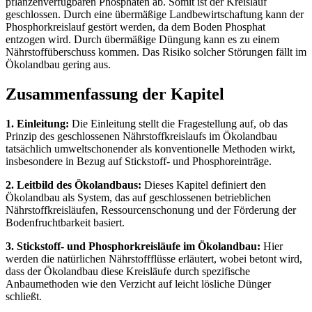
pflanzenverfügbaren Phosphaten ab. Somit ist der Kreislauf
geschlossen. Durch eine übermäßige Landbewirtschaftung kann der
Phosphorkreislauf gestört werden, da dem Boden Phosphat
entzogen wird. Durch übermäßige Düngung kann es zu einem
Nährstoffüberschuss kommen. Das Risiko solcher Störungen fällt im
Ökolandbau gering aus.
Zusammenfassung der Kapitel
1. Einleitung:
Die Einleitung stellt die Fragestellung auf, ob das
Prinzip des geschlossenen Nährstoffkreislaufs im Ökolandbau
tatsächlich umweltschonender als konventionelle Methoden wirkt,
insbesondere in Bezug auf Stickstoff- und Phosphoreinträge.
2. Leitbild des Ökolandbaus:
Dieses Kapitel definiert den
Ökolandbau als System, das auf geschlossenen betrieblichen
Nährstoffkreisläufen, Ressourcenschonung und der Förderung der
Bodenfruchtbarkeit basiert.
3. Stickstoff- und Phosphorkreisläufe im Ökolandbau:
Hier
werden die natürlichen Nährstoffflüsse erläutert, wobei betont wird,
dass der Ökolandbau diese Kreisläufe durch spezifische
Anbaumethoden wie den Verzicht auf leicht lösliche Dünger
schließt.