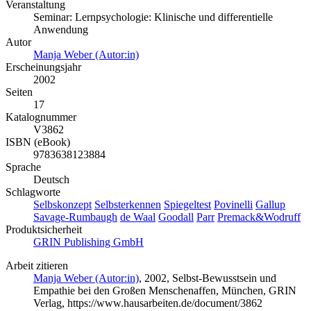
Veranstaltung
Seminar: Lernpsychologie: Klinische und differentielle
Anwendung
Autor
Manja Weber (Autor:in)
Erscheinungsjahr
2002
Seiten
17
Katalognummer
V3862
ISBN (eBook)
9783638123884
Sprache
Deutsch
Schlagworte
Selbskonzept
Selbsterkennen
Spiegeltest
Povinelli
Gallup
Savage-Rumbaugh
de Waal
Goodall
Parr
Premack&Wodruff
Produktsicherheit
GRIN Publishing GmbH
Arbeit zitieren
Manja Weber (Autor:in)
, 2002, Selbst-Bewusstsein und
Empathie bei den Großen Menschenaffen, München, GRIN
Verlag, https://www.hausarbeiten.de/document/3862