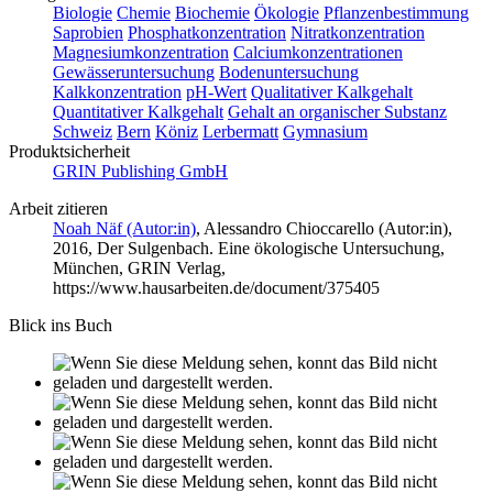
Biologie
Chemie
Biochemie
Ökologie
Pflanzenbestimmung
Saprobien
Phosphatkonzentration
Nitratkonzentration
Magnesiumkonzentration
Calciumkonzentrationen
Gewässeruntersuchung
Bodenuntersuchung
Kalkkonzentration
pH-Wert
Qualitativer Kalkgehalt
Quantitativer Kalkgehalt
Gehalt an organischer Substanz
Schweiz
Bern
Köniz
Lerbermatt
Gymnasium
Produktsicherheit
GRIN Publishing GmbH
Arbeit zitieren
Noah Näf (Autor:in)
,
Alessandro Chioccarello (Autor:in)
,
2016, Der Sulgenbach. Eine ökologische Untersuchung,
München, GRIN Verlag,
https://www.hausarbeiten.de/document/375405
Blick ins Buch