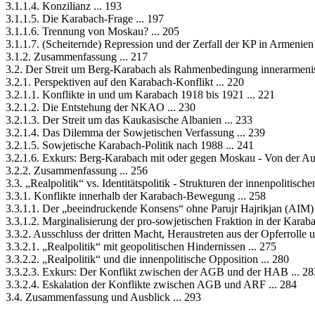
3.1.1.4. Konzilianz ... 193
3.1.1.5. Die Karabach-Frage ... 197
3.1.1.6. Trennung von Moskau? ... 205
3.1.1.7. (Scheiternde) Repression und der Zerfall der KP in Armenien 
3.1.2. Zusammenfassung ... 217
3.2. Der Streit um Berg-Karabach als Rahmenbedingung innerarmenisc
3.2.1. Perspektiven auf den Karabach-Konflikt ... 220
3.2.1.1. Konflikte in und um Karabach 1918 bis 1921 ... 221
3.2.1.2. Die Entstehung der NKAO ... 230
3.2.1.3. Der Streit um das Kaukasische Albanien ... 233
3.2.1.4. Das Dilemma der Sowjetischen Verfassung ... 239
3.2.1.5. Sowjetische Karabach-Politik nach 1988 ... 241
3.2.1.6. Exkurs: Berg-Karabach mit oder gegen Moskau - Von der Auto
3.2.2. Zusammenfassung ... 256
3.3. „Realpolitik“ vs. Identitätspolitik - Strukturen der innenpolitisch
3.3.1. Konflikte innerhalb der Karabach-Bewegung ... 258
3.3.1.1. Der „beeindruckende Konsens“ ohne Parujr Hajrikjan (AIM) 
3.3.1.2. Marginalisierung der pro-sowjetischen Fraktion in der Kara
3.3.2. Ausschluss der dritten Macht, Heraustreten aus der Opferrolle u
3.3.2.1. „Realpolitik“ mit geopolitischen Hindernissen ... 275
3.3.2.2. „Realpolitik“ und die innenpolitische Opposition ... 280
3.3.2.3. Exkurs: Der Konflikt zwischen der AGB und der HAB ... 28
3.3.2.4. Eskalation der Konflikte zwischen AGB und ARF ... 284
3.4. Zusammenfassung und Ausblick ... 293