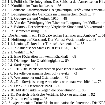
2.1.1.1. Politische Desintegration: Das Schisma der Armenischen Kirc
2.1.2. Konflikte im Transkaukasus ... 36
2.1.3. Politische Emanzipation: Da(?)nakcutjun, Hnčak und Armenaka
2.1.4. Bedingungen des Genozids im Osmanischen Reich ... 44
2.1.4.1. Gegenwehr und Verlust: 1915 ... 48
2.1.4.2. Von der ‘Verfolgung’ der Täter zur Leugnung des Völkermord
2.1.4.3. Exkurs - Der schwierige Vergleich: Shoah und Völkermord a
2.1.5. Zusammenfassung ... 59
2.2. Die Armenier nach 1915 „Zwischen Hammer und Amboss“ ... 6
2.2.1. Hoffnung auf Russland: Der Verlust Westarmeniens ... 63
2.2.1.1. Lenins „Dekret über Türkisch-Armenien“ ... 65
2.2.2. Ein Armenischer Staat (1918 Bis 1920) ... 67
2.2.2.1. Wahlen ... 67
2.2.2.2. Eine Föderation mit wenig Rückhalt ... 68
2.2.2.3. Die ungeliebte Unabhängigkeit ... 69
2.2.2.4. Sardarapat ... 71
2.2.2.5. 1918 Bis 1920: Aufbrechen politischer Konflikte ... 72
2.2.2.6. Revolte der armenischen bol’(?)eviki ... 73
2.2.2.7. Westarmenier und Ostarmenier ... 75
2.2.2.8. „Die Sowjetisierung Armeniens war unausweichlich“ ... 78
2.2.2.9. Der 2./3. Dezember 1920 ... 80
2.2.2.10. Mit der Türkei - Gegen die Sowjetunion? ... 88
2.2.2.11. Russisch-Türkische Verträge: Moskau und Kars ... 92
2.2.3. Zusammenfassung ... 93
2.3. Sowjetarmenien: Dritte Macht und nationales Interesse - Die KPA