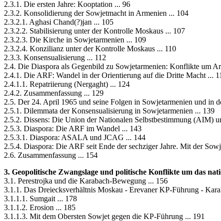
2.3.1. Die ersten Jahre: Kooptation ... 96
2.3.2. Konsolidierung der Sowjetmacht in Armenien ... 104
2.3.2.1. Aghasi Chand(?)jan ... 105
2.3.2.2. Stabilisierung unter der Kontrolle Moskaus ... 107
2.3.2.3. Die Kirche in Sowjetarmenien ... 109
2.3.2.4. Konzilianz unter der Kontrolle Moskaus ... 110
2.3.3. Konsensualisierung ... 112
2.4. Die Diaspora als Gegenbild zu Sowjetarmenien: Konflikte um Ar
2.4.1. Die ARF: Wandel in der Orientierung auf die Dritte Macht ... 1
2.4.1.1. Repatriierung (Nergaght) ... 124
2.4.2. Zusammenfassung ... 129
2.5. Der 24. April 1965 und seine Folgen in Sowjetarmenien und in de
2.5.1. Dilemmata der Konsensualisierung in Sowjetarmenien ... 139
2.5.2. Dissens: Die Union der Nationalen Selbstbestimmung (AIM) un
2.5.3. Diaspora: Die ARF im Wandel ... 143
2.5.3.1. Diaspora: ASALA und JCAG ... 144
2.5.4. Diaspora: Die ARF seit Ende der sechziger Jahre. Mit der Sowje
2.6. Zusammenfassung ... 154
3. Geopolitische Zwangslage und politische Konflikte um das nati
3.1. Perestrojka und die Karabach-Bewegung ... 156
3.1.1. Das Dreiecksverhältnis Moskau - Erevaner KP-Führung - Kar
3.1.1.1. Sumgait ... 178
3.1.1.2. Erosion ... 185
3.1.1.3. Mit dem Obersten Sowjet gegen die KP-Führung ... 191