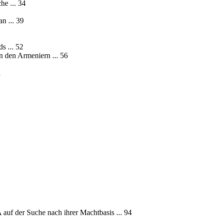
he ... 34
n ... 39
s ... 52
n den Armeniern ... 56
1
 auf der Suche nach ihrer Machtbasis ... 94