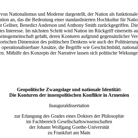
on Nationalismus und Moderne dargestellt, der Nation als funktionales
ion an, das die Bedeutung einer standardisierten Hochkultur für Natio
est Gellner, Benedict Anderson und Anthony Smith zurückgegriffen. Di
les Interesse. Im nächsten Schritt wird Nation im Rückgriff einerseits a
einsgemeinschaft gefaßt, deren Konturen aufgrund gegensätzlicher Ver
storischen Dimension des politischen Denkens wie auch der Politisier
ie operationalisierbare Ansätze, die Begriffe wie Geschichtsbild, nationa
. Mithilfe des Konzepts der Narrative lassen sich politische Wirkunge
Geopolitische Zwangslage und nationale Identität:
Die Konturen der innenpolitischen Konflikte in Armenien
Inauguraldissertation
zur Erlangung des Grades eines Doktors der Philosophie
im Fachbereich Gesellschaftswissenschaften
der Johann Wolfgang Goethe-Universität
zu Frankfurt am Main