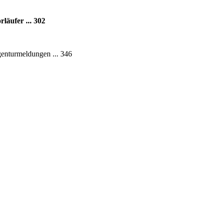
läufer ... 302
genturmeldungen ... 346