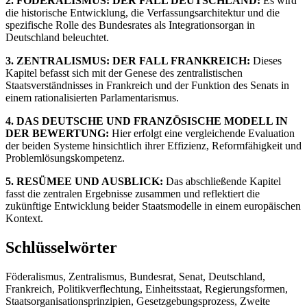
2. FÖDERALISMUS: DER FALL DEUTSCHLAND:
Es wird
die historische Entwicklung, die Verfassungsarchitektur und die
spezifische Rolle des Bundesrates als Integrationsorgan in
Deutschland beleuchtet.
3. ZENTRALISMUS: DER FALL FRANKREICH:
Dieses
Kapitel befasst sich mit der Genese des zentralistischen
Staatsverständnisses in Frankreich und der Funktion des Senats in
einem rationalisierten Parlamentarismus.
4. DAS DEUTSCHE UND FRANZÖSISCHE MODELL IN
DER BEWERTUNG:
Hier erfolgt eine vergleichende Evaluation
der beiden Systeme hinsichtlich ihrer Effizienz, Reformfähigkeit und
Problemlösungskompetenz.
5. RESÜMEE UND AUSBLICK:
Das abschließende Kapitel
fasst die zentralen Ergebnisse zusammen und reflektiert die
zukünftige Entwicklung beider Staatsmodelle in einem europäischen
Kontext.
Schlüsselwörter
Föderalismus, Zentralismus, Bundesrat, Senat, Deutschland,
Frankreich, Politikverflechtung, Einheitsstaat, Regierungsformen,
Staatsorganisationsprinzipien, Gesetzgebungsprozess, Zweite