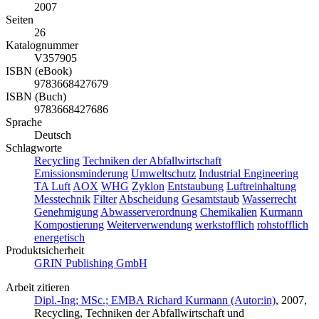
2007
Seiten
26
Katalognummer
V357905
ISBN (eBook)
9783668427679
ISBN (Buch)
9783668427686
Sprache
Deutsch
Schlagworte
Recycling
Techniken der Abfallwirtschaft
Emissionsminderung
Umweltschutz
Industrial Engineering
TA Luft
AOX
WHG
Zyklon
Entstaubung
Luftreinhaltung
Messtechnik
Filter
Abscheidung
Gesamtstaub
Wasserrecht
Genehmigung
Abwasserverordnung
Chemikalien
Kurmann
Kompostierung
Weiterverwendung
werkstofflich
rohstofflich
energetisch
Produktsicherheit
GRIN Publishing GmbH
Arbeit zitieren
Dipl.-Ing; MSc.; EMBA Richard Kurmann (Autor:in)
, 2007,
Recycling, Techniken der Abfallwirtschaft und