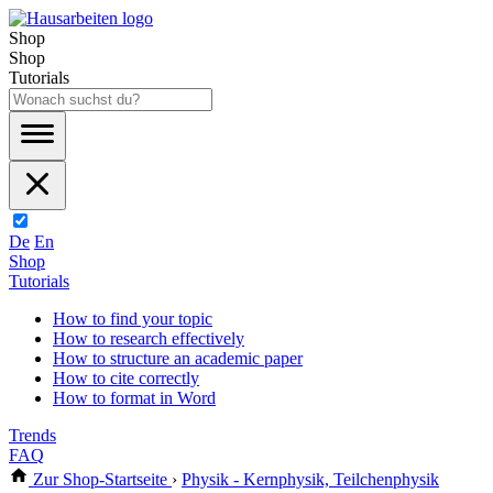
Shop
Shop
Tutorials
De
En
Shop
Tutorials
How to find your topic
How to research effectively
How to structure an academic paper
How to cite correctly
How to format in Word
Trends
FAQ
Zur Shop-Startseite
›
Physik - Kernphysik, Teilchenphysik