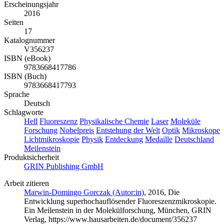
Erscheinungsjahr
2016
Seiten
17
Katalognummer
V356237
ISBN (eBook)
9783668417786
ISBN (Buch)
9783668417793
Sprache
Deutsch
Schlagworte
Hell
Fluoreszenz
Physikalische Chemie
Laser
Moleküle
Forschung
Nobelpreis
Entstehung der Welt
Optik
Mikroskope
Lichtmikroskopie
Physik
Entdeckung
Medaille
Deutschland
Meilenstein
Produktsicherheit
GRIN Publishing GmbH
Arbeit zitieren
Marwin-Domingo Gorczak (Autor:in)
, 2016, Die
Entwicklung superhochauflösender Fluoreszenzmikroskopie.
Ein Meilenstein in der Molekülforschung, München, GRIN
Verlag, https://www.hausarbeiten.de/document/356237