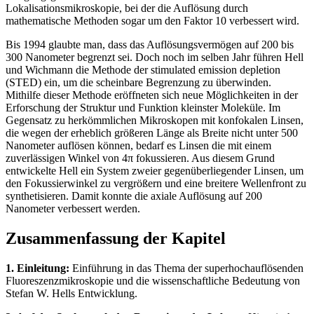
Lokalisationsmikroskopie, bei der die Auflösung durch
mathematische Methoden sogar um den Faktor 10 verbessert wird.
Bis 1994 glaubte man, dass das Auflösungsvermögen auf 200 bis
300 Nanometer begrenzt sei. Doch noch im selben Jahr führen Hell
und Wichmann die Methode der stimulated emission depletion
(STED) ein, um die scheinbare Begrenzung zu überwinden.
Mithilfe dieser Methode eröffneten sich neue Möglichkeiten in der
Erforschung der Struktur und Funktion kleinster Moleküle. Im
Gegensatz zu herkömmlichen Mikroskopen mit konfokalen Linsen,
die wegen der erheblich größeren Länge als Breite nicht unter 500
Nanometer auflösen können, bedarf es Linsen die mit einem
zuverlässigen Winkel von 4π fokussieren. Aus diesem Grund
entwickelte Hell ein System zweier gegenüberliegender Linsen, um
den Fokussierwinkel zu vergrößern und eine breitere Wellenfront zu
synthetisieren. Damit konnte die axiale Auflösung auf 200
Nanometer verbessert werden.
Zusammenfassung der Kapitel
1. Einleitung:
Einführung in das Thema der superhochauflösenden
Fluoreszenzmikroskopie und die wissenschaftliche Bedeutung von
Stefan W. Hells Entwicklung.