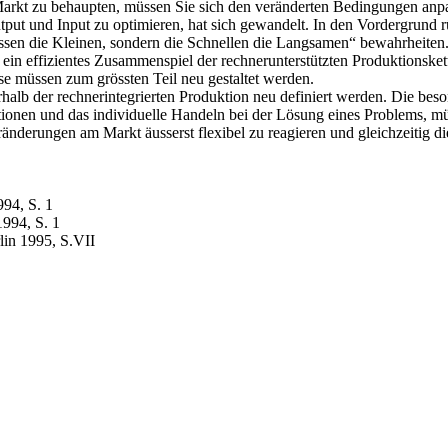
rkt zu behaupten, müssen Sie sich den veränderten Bedingungen anp
put und Input zu optimieren, hat sich gewandelt. In den Vordergrund r
fressen die Kleinen, sondern die Schnellen die Langsamen“ bewahrheiten
 ein effizientes Zusammenspiel der rechnerunterstützten Produktionsk
e müssen zum grössten Teil neu gestaltet werden.
halb der rechnerintegrierten Produktion neu definiert werden. Die bes
onen und das individuelle Handeln bei der Lösung eines Problems, mü
Veränderungen am Markt äusserst flexibel zu reagieren und gleichzeitig
994, S. 1
1994, S. 1
lin 1995, S.VII