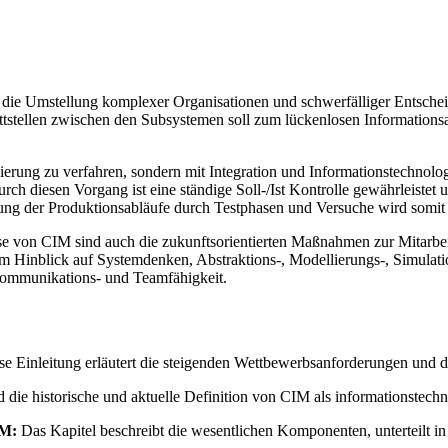
ch die Umstellung komplexer Organisationen und schwerfälliger Entsc
tstellen zwischen den Subsystemen soll zum lückenlosen Informationsa
sierung zu verfahren, sondern mit Integration und Informationstechnolo
h diesen Vorgang ist eine ständige Soll-/Ist Kontrolle gewährleistet
ng der Produktionsabläufe durch Testphasen und Versuche wird somit a
ise von CIM sind auch die zukunftsorientierten Maßnahmen zur Mitarbei
lte im Hinblick auf Systemdenken, Abstraktions-, Modellierungs-, Simul
Kommunikations- und Teamfähigkeit.
e Einleitung erläutert die steigenden Wettbewerbsanforderungen und de
 die historische und aktuelle Definition von CIM als informationstechn
IM:
Das Kapitel beschreibt die wesentlichen Komponenten, unterteilt in