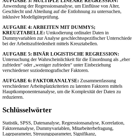
AUFGABE 3: MULTIPLE LINEARE REGRESSION:
Anwendung der Regressionsanalyse, um Einflüsse von Alter,
Geschlecht und Abteilung auf die Entlohnung zu untersuchen,
inklusive Modellgüteprüfung.
AUFGABE 4: ARBEITEN MIT DUMMYS;
KREUZTABELLE:
Umkodierung ordinaler Daten in
Dummyvariablen zur Analyse geschlechtsspezifischer Unterschiede
bei der Arbeitszufriedenheit mittels Kreuztabellen.
AUFGABE 5: BINÄR LOGISTISCHE REGRESSION:
Untersuchung der Wahrscheinlichkeit für die Einordnung als „eher
zufrieden“ oder „weniger zufrieden“ unter Einbeziehung
verschiedener soziodemografischer Faktoren.
AUFGABE 6: FAKTORANALYSE:
Zusammenfassung
verschiedener Arbeitsplatzkriterien zu latenten Faktoren mittels
Hauptkomponentenanalyse, um die Komplexität der Daten zu
reduzieren.
Schlüsselwörter
Statistik, SPSS, Datenanalyse, Regressionsanalyse, Korrelation,
Faktorenanalyse, Dummyvariablen, Mitarbeiterbefragung,
Lageparameter, Streuungsparameter, Signifikanz,