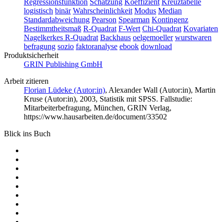
Regressionsfunktion
Schätzung
Koeffizient
Kreuztabelle
logistisch
binär
Wahrscheinlichkeit
Modus
Median
Standardabweichung
Pearson
Spearman
Kontingenz
Bestimmtheitsmaß
R-Quadrat
F-Wert
Chi-Quadrat
Kovariaten
Nagelkerkes R-Quadrat
Backhaus
oelgemoeller
wurstwaren
befragung
sozio
faktoranalyse
ebook
download
Produktsicherheit
GRIN Publishing GmbH
Arbeit zitieren
Florian Lüdeke (Autor:in)
,
Alexander Wall (Autor:in)
,
Martin
Kruse (Autor:in)
, 2003, Statistik mit SPSS. Fallstudie:
Mitarbeiterbefragung, München, GRIN Verlag,
https://www.hausarbeiten.de/document/33502
Blick ins Buch