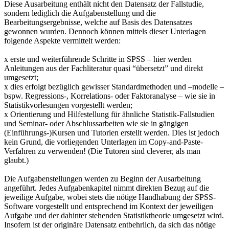
Diese Ausarbeitung enthält nicht den Datensatz der Fallstudie,
sondern lediglich die Aufgabenstellung und die
Bearbeitungsergebnisse, welche auf Basis des Datensatzes
gewonnen wurden. Dennoch können mittels dieser Unterlagen
folgende Aspekte vermittelt werden:
x erste und weiterführende Schritte in SPSS – hier werden
Anleitungen aus der Fachliteratur quasi “übersetzt” und direkt
umgesetzt;
x dies erfolgt bezüglich gewisser Standardmethoden und –modelle –
bspw. Regressions-, Korrelations- oder Faktoranalyse – wie sie in
Statistikvorlesungen vorgestellt werden;
x Orientierung und Hilfestellung für ähnliche Statistik-Fallstudien
und Seminar- oder Abschlussarbeiten wie sie in gängigen
(Einführungs-)Kursen und Tutorien erstellt werden. Dies ist jedoch
kein Grund, die vorliegenden Unterlagen im Copy-and-Paste-
Verfahren zu verwenden! (Die Tutoren sind cleverer, als man
glaubt.)
Die Aufgabenstellungen werden zu Beginn der Ausarbeitung
angeführt. Jedes Aufgabenkapitel nimmt direkten Bezug auf die
jeweilige Aufgabe, wobei stets die nötige Handhabung der SPSS-
Software vorgestellt und entsprechend im Kontext der jeweiligen
Aufgabe und der dahinter stehenden Statistiktheorie umgesetzt wird.
Insofern ist der originäre Datensatz entbehrlich, da sich das nötige