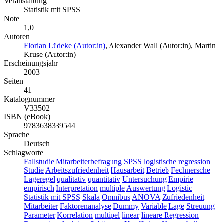
Veranstaltung
Statistik mit SPSS
Note
1,0
Autoren
Florian Lüdeke (Autor:in)
,
Alexander Wall (Autor:in)
,
Martin
Kruse (Autor:in)
Erscheinungsjahr
2003
Seiten
41
Katalognummer
V33502
ISBN (eBook)
9783638339544
Sprache
Deutsch
Schlagworte
Fallstudie
Mitarbeiterbefragung
SPSS
logistische
regression
Studie
Arbeitszufriedenheit
Hausarbeit
Betrieb
Fechnersche
Lageregel
qualitativ
quantitativ
Untersuchung
Empirie
empirisch
Interpretation
multiple
Auswertung
Logistic
Statistik mit SPSS
Skala
Omnibus
ANOVA
Zufriedenheit
Mitarbeiter
Faktorenanalyse
Dummy
Variable
Lage
Streuung
Parameter
Korrelation
multipel
linear
lineare Regression