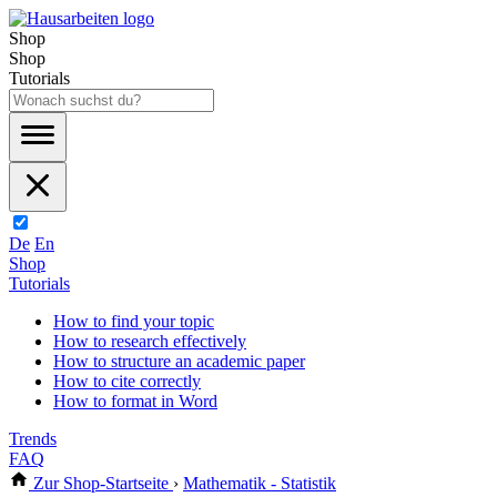
Shop
Shop
Tutorials
De
En
Shop
Tutorials
How to find your topic
How to research effectively
How to structure an academic paper
How to cite correctly
How to format in Word
Trends
FAQ
Zur Shop-Startseite
›
Mathematik - Statistik