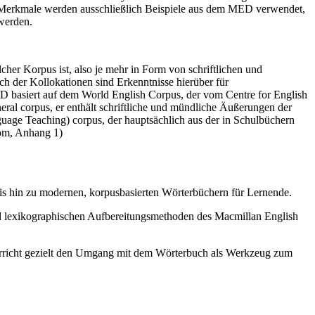
nen Merkmale werden ausschließlich Beispiele aus dem MED verwendet,
 werden.
cher Korpus ist, also je mehr in Form von schriftlichen und
ch der Kollokationen sind Erkenntnisse hierüber für
 basiert auf dem World English Corpus, der vom Centre for English
eral corpus, er enthält schriftliche und mündliche Äußerungen der
guage Teaching) corpus, der hauptsächlich aus der in Schulbüchern
com, Anhang 1)
 bis hin zu modernen, korpusbasierten Wörterbüchern für Lernende.
nd lexikographischen Aufbereitungsmethoden des Macmillan English
erricht gezielt den Umgang mit dem Wörterbuch als Werkzeug zum