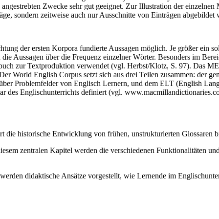
e angestrebten Zwecke sehr gut geeignet. Zur Illustration der einzel
äge, sondern zeitweise auch nur Ausschnitte von Einträgen abgebildet
htung der ersten Korpora fundierte Aussagen möglich. Je größer ein sol
n die Aussagen über die Frequenz einzelner Wörter. Besonders im Berei
ch zur Textproduktion verwendet (vgl. Herbst/Klotz, S. 97). Das MED
Der World English Corpus setzt sich aus drei Teilen zusammen: der gen
en über Problemfelder von Englisch Lernern, und dem ELT (English Lan
r des Englischunterrichts definiert (vgl. www.macmillandictionaries.
rt die historische Entwicklung von frühen, unstrukturierten Glossaren
iesem zentralen Kapitel werden die verschiedenen Funktionalitäten u
werden didaktische Ansätze vorgestellt, wie Lernende im Englischunt