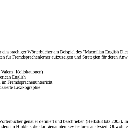
r einsprachiger Wörterbücher am Beispiel des "Macmillan English Dictio
ten für Fremdsprachenlerner aufzuzeigen und Strategien für deren Anw
 Valenz, Kollokationen)
erican English
 im Fremdsprachenunterricht
basierte Lexikographie
rterbücher genauer definiert und beschrieben (Herbst/Klotz 2003). Im
ders im Hinblick die dort genannten key features analysiert. Obwohl 