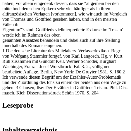
haben, vor allem eingedenk dessen, dass sie "allgemein bei den
mittelhochdeutschen Epikern sehr viel häufiger als in ihren
altfranzösischen Vorlagen [vorkommen], wie wir auch im Vergleich
von Thomas und Gottfried gesehen haben, und in den meisten
Fällen ihr
Eigentum"3 sind. Gottfrieds vielinterpretierte Exkurse im 'Tristan'
werde ich im Rahmen des oben
genannten Ansatzes behandeln und dabei auch auf ihre Stellung
innerhalb des Romans eingehen.
1 Die deutsche Literatur des Mittelalters. Verfasserlexikon. Begr.
von Wolfgang Stammler fortgef. von Karl Langosch. Hg. v. Kurt
Ruh zusammen mit Gundolf Keil, Werner Schröder, Burghart
Wachinger, Franz – Josef Worstbrock. Bd. 3. 2., völlig neu
bearbeitete Auflage. Berlin, New York: De Gruyter 1981. S. 160 2
Ich verwende diesen Begriff um der Erzähler-Autor-Problematik
und der Zuordnung des Ichs zu einem der beiden aus dem Wege zu
gehen. 3 Clausen, Ilse: Der Erzähler in Gottfrieds Tristan. Phil. Diss.
masch. Kiel: Dissertationsdruck Schön 1970, S. 204
Leseprobe
Inhaltsverzeichnis