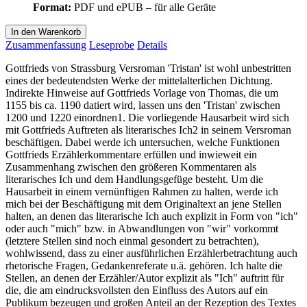
Format:
PDF und ePUB – für alle Geräte
In den Warenkorb
Zusammenfassung
Leseprobe
Details
Gottfrieds von Strassburg Versroman 'Tristan' ist wohl unbestritten
eines der bedeutendsten Werke der mittelalterlichen Dichtung.
Indirekte Hinweise auf Gottfrieds Vorlage von Thomas, die um
1155 bis ca. 1190 datiert wird, lassen uns den 'Tristan' zwischen
1200 und 1220 einordnen1. Die vorliegende Hausarbeit wird sich
mit Gottfrieds Auftreten als literarisches Ich2 in seinem Versroman
beschäftigen. Dabei werde ich untersuchen, welche Funktionen
Gottfrieds Erzählerkommentare erfüllen und inwieweit ein
Zusammenhang zwischen den größeren Kommentaren als
literarisches Ich und dem Handlungsgefüge besteht. Um die
Hausarbeit in einem vernünftigen Rahmen zu halten, werde ich
mich bei der Beschäftigung mit dem Originaltext an jene Stellen
halten, an denen das literarische Ich auch explizit in Form von "ich"
oder auch "mich" bzw. in Abwandlungen von "wir" vorkommt
(letztere Stellen sind noch einmal gesondert zu betrachten),
wohlwissend, dass zu einer ausführlichen Erzählerbetrachtung auch
rhetorische Fragen, Gedankenreferate u.ä. gehören. Ich halte die
Stellen, an denen der Erzähler/Autor explizit als "Ich" auftritt für
die, die am eindrucksvollsten den Einfluss des Autors auf ein
Publikum bezeugen und großen Anteil an der Rezeption des Textes