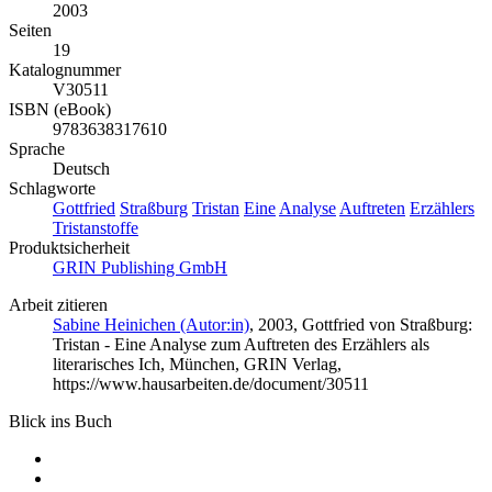
2003
Seiten
19
Katalognummer
V30511
ISBN (eBook)
9783638317610
Sprache
Deutsch
Schlagworte
Gottfried
Straßburg
Tristan
Eine
Analyse
Auftreten
Erzählers
Tristanstoffe
Produktsicherheit
GRIN Publishing GmbH
Arbeit zitieren
Sabine Heinichen (Autor:in)
, 2003, Gottfried von Straßburg:
Tristan - Eine Analyse zum Auftreten des Erzählers als
literarisches Ich, München, GRIN Verlag,
https://www.hausarbeiten.de/document/30511
Blick ins Buch