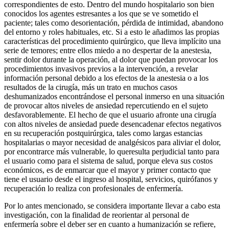
correspondientes de esto. Dentro del mundo hospitalario son bien
conocidos los agentes estresantes a los que se ve sometido el
paciente; tales como desorientación, pérdida de intimidad, abandono
del entorno y roles habituales, etc. Si a esto le añadimos las propias
características del procedimiento quirúrgico, que lleva implícito una
serie de temores; entre ellos miedo a no despertar de la anestesia,
sentir dolor durante la operación, al dolor que puedan provocar los
procedimientos invasivos previos a la intervención, a revelar
información personal debido a los efectos de la anestesia o a los
resultados de la cirugía, más un trato en muchos casos
deshumanizados encontrándose el personal inmerso en una situación
de provocar altos niveles de ansiedad repercutiendo en el sujeto
desfavorablemente. El hecho de que el usuario afronte una cirugía
con altos niveles de ansiedad puede desencadenar efectos negativos
en su recuperación postquirúrgica, tales como largas estancias
hospitalarias o mayor necesidad de analgésicos para aliviar el dolor,
por encontrarce más vulnerable, lo queresulta perjudicial tanto para
el usuario como para el sistema de salud, porque eleva sus costos
económicos, es de enmarcar que el mayor y primer contacto que
tiene el usuario desde el ingreso al hospital, servicios, quirófanos y
recuperación lo realiza con profesionales de enfermería.
Por lo antes mencionado, se considera importante llevar a cabo esta
investigación, con la finalidad de reorientar al personal de
enfermería sobre el deber ser en cuanto a humanización se refiere,