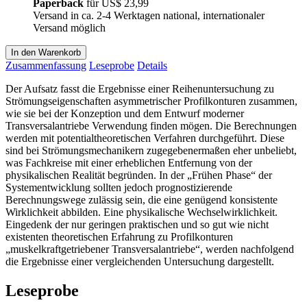
Paperback
für
US$ 23,99
Versand in ca. 2-4 Werktagen national, internationaler
Versand möglich
In den Warenkorb
Zusammenfassung
Leseprobe
Details
Der Aufsatz fasst die Ergebnisse einer Reihenuntersuchung zu
Strömungseigenschaften asymmetrischer Profilkonturen zusammen,
wie sie bei der Konzeption und dem Entwurf moderner
Transversalantriebe Verwendung finden mögen. Die Berechnungen
werden mit potentialtheoretischen Verfahren durchgeführt. Diese
sind bei Strömungsmechanikern zugegebenermaßen eher unbeliebt,
was Fachkreise mit einer erheblichen Entfernung von der
physikalischen Realität begründen. In der „Frühen Phase“ der
Systementwicklung sollten jedoch prognostizierende
Berechnungswege zulässig sein, die eine genügend konsistente
Wirklichkeit abbilden. Eine physikalische Wechselwirklichkeit.
Eingedenk der nur geringen praktischen und so gut wie nicht
existenten theoretischen Erfahrung zu Profilkonturen
„muskelkraftgetriebener Transversalantriebe“, werden nachfolgend
die Ergebnisse einer vergleichenden Untersuchung dargestellt.
Leseprobe