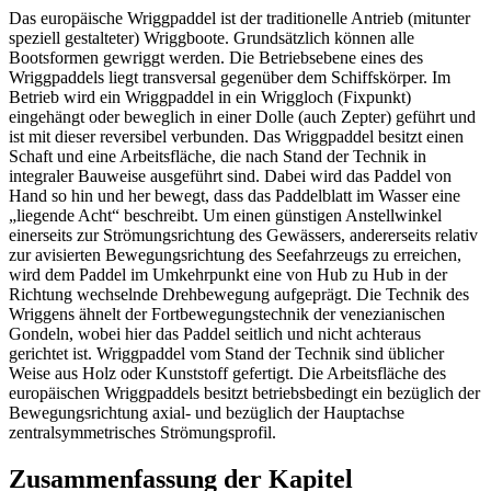
Das europäische Wriggpaddel ist der traditionelle Antrieb (mitunter
speziell gestalteter) Wriggboote. Grundsätzlich können alle
Bootsformen gewriggt werden. Die Betriebsebene eines des
Wriggpaddels liegt transversal gegenüber dem Schiffskörper. Im
Betrieb wird ein Wriggpaddel in ein Wriggloch (Fixpunkt)
eingehängt oder beweglich in einer Dolle (auch Zepter) geführt und
ist mit dieser reversibel verbunden. Das Wriggpaddel besitzt einen
Schaft und eine Arbeitsfläche, die nach Stand der Technik in
integraler Bauweise ausgeführt sind. Dabei wird das Paddel von
Hand so hin und her bewegt, dass das Paddelblatt im Wasser eine
„liegende Acht“ beschreibt. Um einen günstigen Anstellwinkel
einerseits zur Strömungsrichtung des Gewässers, andererseits relativ
zur avisierten Bewegungsrichtung des Seefahrzeugs zu erreichen,
wird dem Paddel im Umkehrpunkt eine von Hub zu Hub in der
Richtung wechselnde Drehbewegung aufgeprägt. Die Technik des
Wriggens ähnelt der Fortbewegungstechnik der venezianischen
Gondeln, wobei hier das Paddel seitlich und nicht achteraus
gerichtet ist. Wriggpaddel vom Stand der Technik sind üblicher
Weise aus Holz oder Kunststoff gefertigt. Die Arbeitsfläche des
europäischen Wriggpaddels besitzt betriebsbedingt ein bezüglich der
Bewegungsrichtung axial- und bezüglich der Hauptachse
zentralsymmetrisches Strömungsprofil.
Zusammenfassung der Kapitel