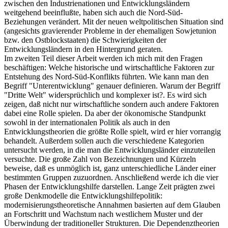
zwischen den Industrienationen und Entwicklungsländern
weitgehend beeinflußte, haben sich auch die Nord-Süd-
Beziehungen verändert. Mit der neuen weltpolitischen Situation sind
(angesichts gravierender Probleme in der ehemaligen Sowjetunion
bzw. den Ostblockstaaten) die Schwierigkeiten der
Entwicklungsländern in den Hintergrund geraten.
Im zweiten Teil dieser Arbeit werden ich mich mit den Fragen
beschäftigen: Welche historische und wirtschaftliche Faktoren zur
Entstehung des Nord-Süd-Konflikts führten. Wie kann man den
Begriff "Unterentwicklung" genauer definieren. Warum der Begriff
"Dritte Welt" widersprüchlich und komplexer ist?. Es wird sich
zeigen, daß nicht nur wirtschaftliche sondern auch andere Faktoren
dabei eine Rolle spielen. Da aber der ökonomische Standpunkt
sowohl in der internationalen Politik als auch in den
Entwicklungstheorien die größte Rolle spielt, wird er hier vorrangig
behandelt. Außerdem sollen auch die verschiedene Kategorien
untersucht werden, in die man die Entwicklungsländer einzuteilen
versuchte. Die große Zahl von Bezeichnungen und Kürzeln
beweise, daß es unmöglich ist, ganz unterschiedliche Länder einer
bestimmten Gruppen zuzuordnen. Anschließend werde ich die vier
Phasen der Entwicklungshilfe darstellen. Lange Zeit prägten zwei
große Denkmodelle die Entwicklungshilfepolitik:
modernisierungstheoretische Annahmen basierten auf dem Glauben
an Fortschritt und Wachstum nach westlichem Muster und der
Überwindung der traditioneller Strukturen. Die Dependenztheorien