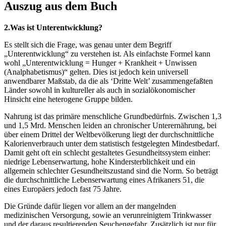
Auszug aus dem Buch
2.Was ist Unterentwicklung?
Es stellt sich die Frage, was genau unter dem Begriff
„Unterentwicklung“ zu verstehen ist. Als einfachste Formel kann
wohl „Unterentwicklung = Hunger + Krankheit + Unwissen
(Analphabetismus)“ gelten. Dies ist jedoch kein universell
anwendbarer Maßstab, da die als ‘Dritte Welt’ zusammengefaßten
Länder sowohl in kultureller als auch in sozialökonomischer
Hinsicht eine heterogene Gruppe bilden.
Nahrung ist das primäre menschliche Grundbedürfnis. Zwischen 1,3
und 1,5 Mrd. Menschen leiden an chronischer Unterernährung, bei
über einem Drittel der Weltbevölkerung liegt der durchschnittliche
Kalorienverbrauch unter dem statistisch festgelegten Mindestbedarf.
Damit geht oft ein schlecht gestaltetes Gesundheitssystem einher:
niedrige Lebenserwartung, hohe Kindersterblichkeit und ein
allgemein schlechter Gesundheitszustand sind die Norm. So beträgt
die durchschnittliche Lebenserwartung eines Afrikaners 51, die
eines Europäers jedoch fast 75 Jahre.
Die Gründe dafür liegen vor allem an der mangelnden
medizinischen Versorgung, sowie an verunreinigtem Trinkwasser
und der daraus resultierenden Seuchengefahr. Zusätzlich ist nur für