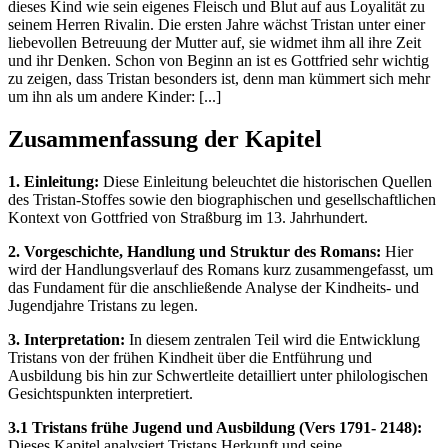
dieses Kind wie sein eigenes Fleisch und Blut auf aus Loyalität zu
seinem Herren Rivalin. Die ersten Jahre wächst Tristan unter einer
liebevollen Betreuung der Mutter auf, sie widmet ihm all ihre Zeit
und ihr Denken. Schon von Beginn an ist es Gottfried sehr wichtig
zu zeigen, dass Tristan besonders ist, denn man kümmert sich mehr
um ihn als um andere Kinder: [...]
Zusammenfassung der Kapitel
1. Einleitung:
Diese Einleitung beleuchtet die historischen Quellen
des Tristan-Stoffes sowie den biographischen und gesellschaftlichen
Kontext von Gottfried von Straßburg im 13. Jahrhundert.
2. Vorgeschichte, Handlung und Struktur des Romans:
Hier
wird der Handlungsverlauf des Romans kurz zusammengefasst, um
das Fundament für die anschließende Analyse der Kindheits- und
Jugendjahre Tristans zu legen.
3. Interpretation:
In diesem zentralen Teil wird die Entwicklung
Tristans von der frühen Kindheit über die Entführung und
Ausbildung bis hin zur Schwertleite detailliert unter philologischen
Gesichtspunkten interpretiert.
3.1 Tristans frühe Jugend und Ausbildung (Vers 1791- 2148):
Dieses Kapitel analysiert Tristans Herkunft und seine