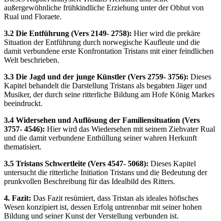
außergewöhnliche frühkindliche Erziehung unter der Obhut von
Rual und Floraete.
3.2 Die Entführung (Vers 2149- 2758):
Hier wird die prekäre
Situation der Entführung durch norwegische Kaufleute und die
damit verbundene erste Konfrontation Tristans mit einer feindlichen
Welt beschrieben.
3.3 Die Jagd und der junge Künstler (Vers 2759- 3756):
Dieses
Kapitel behandelt die Darstellung Tristans als begabten Jäger und
Musiker, der durch seine ritterliche Bildung am Hofe König Markes
beeindruckt.
3.4 Widersehen und Auflösung der Familiensituation (Vers
3757- 4546):
Hier wird das Wiedersehen mit seinem Ziehvater Rual
und die damit verbundene Enthüllung seiner wahren Herkunft
thematisiert.
3.5 Tristans Schwertleite (Vers 4547- 5068):
Dieses Kapitel
untersucht die ritterliche Initiation Tristans und die Bedeutung der
prunkvollen Beschreibung für das Idealbild des Ritters.
4. Fazit:
Das Fazit resümiert, dass Tristan als ideales höfisches
Wesen konzipiert ist, dessen Erfolg untrennbar mit seiner hohen
Bildung und seiner Kunst der Verstellung verbunden ist.