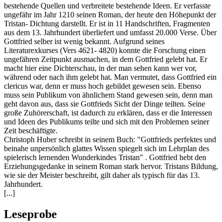
bestehende Quellen und verbreitete bestehende Ideen. Er verfasste
ungefähr im Jahr 1210 seinen Roman, der heute den Höhepunkt der
Tristan- Dichtung darstellt. Er ist in 11 Handschriften, Fragmenten
aus dem 13. Jahrhundert überliefert und umfasst 20.000 Verse. Über
Gottfried selber ist wenig bekannt. Aufgrund seines
Literaturexkurses (Vers 4621- 4820) konnte die Forschung einen
ungefähren Zeitpunkt ausmachen, in dem Gottfried gelebt hat. Er
macht hier eine Dichterschau, in der man sehen kann wer vor,
während oder nach ihm gelebt hat. Man vermutet, dass Gottfried ein
clericus war, denn er muss hoch gebildet gewesen sein. Ebenso
muss sein Publikum von ähnlichem Stand gewesen sein, denn man
geht davon aus, dass sie Gottfrieds Sicht der Dinge teilten. Seine
große Zuhörerschaft, ist dadurch zu erklären, dass er die Interessen
und Ideen des Publikums teilte und sich mit den Problemen seiner
Zeit beschäftigte.
Christoph Huber schreibt in seinem Buch: "Gottfrieds perfektes und
beinahe unpersönlich glattes Wissen spiegelt sich im Lehrplan des
spielerisch lernenden Wunderkindes Tristan" . Gottfried hebt den
Erziehungsgedanke in seinem Roman stark hervor. Tristans Bildung,
wie sie der Meister beschreibt, gilt daher als typisch für das 13.
Jahrhundert.
[...]
Leseprobe