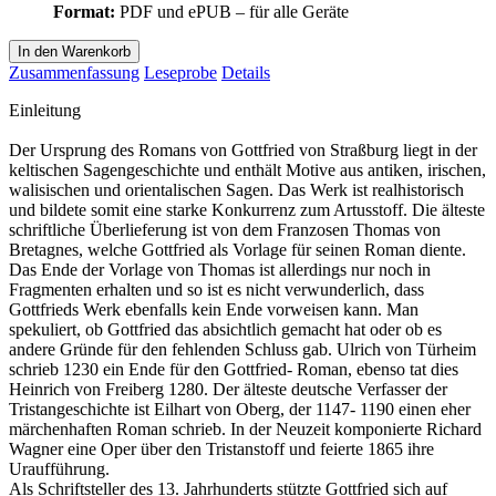
Format:
PDF und ePUB – für alle Geräte
In den Warenkorb
Zusammenfassung
Leseprobe
Details
Einleitung
Der Ursprung des Romans von Gottfried von Straßburg liegt in der
keltischen Sagengeschichte und enthält Motive aus antiken, irischen,
walisischen und orientalischen Sagen. Das Werk ist realhistorisch
und bildete somit eine starke Konkurrenz zum Artusstoff. Die älteste
schriftliche Überlieferung ist von dem Franzosen Thomas von
Bretagnes, welche Gottfried als Vorlage für seinen Roman diente.
Das Ende der Vorlage von Thomas ist allerdings nur noch in
Fragmenten erhalten und so ist es nicht verwunderlich, dass
Gottfrieds Werk ebenfalls kein Ende vorweisen kann. Man
spekuliert, ob Gottfried das absichtlich gemacht hat oder ob es
andere Gründe für den fehlenden Schluss gab. Ulrich von Türheim
schrieb 1230 ein Ende für den Gottfried- Roman, ebenso tat dies
Heinrich von Freiberg 1280. Der älteste deutsche Verfasser der
Tristangeschichte ist Eilhart von Oberg, der 1147- 1190 einen eher
märchenhaften Roman schrieb. In der Neuzeit komponierte Richard
Wagner eine Oper über den Tristanstoff und feierte 1865 ihre
Uraufführung.
Als Schriftsteller des 13. Jahrhunderts stützte Gottfried sich auf