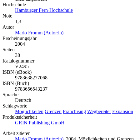
Hochschule
Hamburger Fern-Hochschule
Note
1,3
Autor
Mario Fromm (Autor:in)
Erscheinungsjahr
2004
Seiten
38
Katalognummer
V24951
ISBN (eBook)
9783638277068
ISBN (Buch)
9783656543237
Sprache
Deutsch
Schlagworte
Möglichkeiten
Grenzen
Franchising
Wegbereiter
Expansion
Produktsicherheit
GRIN Publishing GmbH
Arbeit zitieren
Mario Fromm (Autor:in)
, 2004, Möglichkeiten und Grenzen