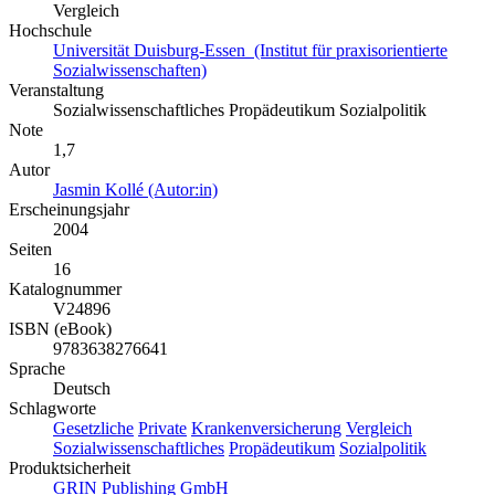
Vergleich
Hochschule
Universität Duisburg-Essen (Institut für praxisorientierte
Sozialwissenschaften)
Veranstaltung
Sozialwissenschaftliches Propädeutikum Sozialpolitik
Note
1,7
Autor
Jasmin Kollé (Autor:in)
Erscheinungsjahr
2004
Seiten
16
Katalognummer
V24896
ISBN (eBook)
9783638276641
Sprache
Deutsch
Schlagworte
Gesetzliche
Private
Krankenversicherung
Vergleich
Sozialwissenschaftliches
Propädeutikum
Sozialpolitik
Produktsicherheit
GRIN Publishing GmbH