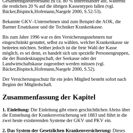
Gesamtmitgliederbestand zu ca. 80 % untereinander auf, während
die restlichen 20 % auf die übrigen Kassentypen fallen (vgl.
Bäcker,Bispinck,Hofemann,Naegele 2000, S.52-53).
Bekannte GKV–Unternehmen sind zum Beispiel die AOK, die
Barmer Ersatzkasse und die Techniker Krankenkasse.
Bis zum Jahre 1996 war es den Versicherungsnehmern nur
eingeschränkt gestattet, selbst zu wählen, welcher Krankenkasse sie
beitreten möchten. Seither jedoch ist die freie Wahl der Kasse
möglich, es sei denn, es handelt sich um spezielle Personengruppen,
die der Bundesknappschaft, der Seekasse oder der
Landwirtschaftskasse zugeordnet werden müssen (vgl.
Bäcker,Bispinck,Hofemann,Naegele 2000, S.52).
Der Versicherungsschutz für ein jedes Mitglied besteht sofort nach
Beginn der Mitgliedschaft.
Zusammenfassung der Kapitel
1. Einleitung:
Die Einleitung gibt einen geschichtlichen Abriss über
die Entstehung der Krankenversicherung seit 1883 und führt in die
zwei heute existierenden Systeme der GKV und PKV ein.
2. Das System der Gesetzlichen Krankenversicherung:
Dieses