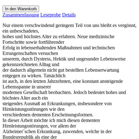
In den Warenkorb
Zusammenfassung
Leseprobe
Details
Nur einem verschwindend geringem Teil von uns bleibt es vergönnt,
ein unbeschadetes,
hohes und höchstes Alter zu erfahren. Neue medizinische
Fortschritte sowie fortführender
Erfolg in lebenserhaltenden Maßnahmen und technischen
Errungenschaften versuchen
unserem, durch Dystress, Hektik und ungesunder Lebensweise
gekennzeichneten Alltag und
der dadurch allgemein nicht gut bestellten Lebenserwartung
entgegen zu wirken. Tatsächlich
ist auch, in den letzten Jahrzehnten, eine konstant ansteigende
Lebensspanne in unserer
modernen Gesellschaft beobachten. Jedoch bedeutet hohes und
höchstes Alter auch ein
steigendes Ausmaß an Erkrankungen, insbesondere von
Hirnleistungsstörungen wie den
verschiedenen dementen Erscheinungsformen.
In dieser Arbeit möchte ich mich diesen dementen
Hirnleistungsstörungen, vor allem der
Alzheimer´schen Erkrankung, zuwenden, welche in der
Bundesrepublik als eine der