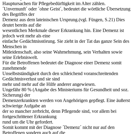
Hauptursachen für Pflegebedürftigkeit im Alter zählen.
´Unvernunft´ oder ´ohne Geist´, bedeutet die wörtliche Übersetzung
des Begriffes der
Demenz aus dem lateinischen Ursprung.(vgl. Füsgen, S.21) Dies
deutet bereits auf die
wesentlichen Merkmale dieser Erkrankung hin. Eine Demenz ist
jedoch weit mehr als eine
einfache Gedächtnisstörung. Sie zieht in der Tat das ganze Sein des
Menschen in
Mitleidenschaft, also seine Wahrnehmung, sein Verhalten sowie
seine Erlebniswelt.
Für die Betroffenen bedeutet die Diagnose einer Demenz somit
zunehmende
Unselbstständigkeit durch den schleichend voranschreitenden
Gedächtnisverlust und sie sind
mehr und mehr auf die Hilfe anderer angewiesen.
Ungefähr 80 % (Angabe des Ministeriums für Gesundheit und soz.
Sicherung) der
Demenzerkrankten werden von Angehörigen gepflegt. Eine äußerst
schwierige Aufgabe an
der so mancher zerbricht, denn Pflegende sind, vor allem bei
fortgeschrittener Erkrankung
rund um die Uhr gefordert.
Somit kommt mit der Diagnose ´Demenz´ nicht nur auf den
Betroffenen sondern auch auf die