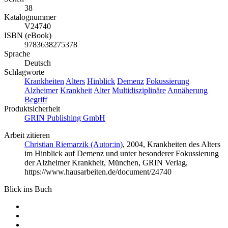
38
Katalognummer
V24740
ISBN (eBook)
9783638275378
Sprache
Deutsch
Schlagworte
Krankheiten
Alters
Hinblick
Demenz
Fokussierung
Alzheimer
Krankheit
Alter
Multidisziplinäre
Annäherung
Begriff
Produktsicherheit
GRIN Publishing GmbH
Arbeit zitieren
Christian Riemarzik (Autor:in)
, 2004, Krankheiten des Alters
im Hinblick auf Demenz und unter besonderer Fokussierung
der Alzheimer Krankheit, München, GRIN Verlag,
https://www.hausarbeiten.de/document/24740
Blick ins Buch