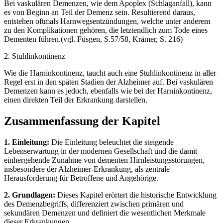
Bei vaskulären Demenzen, wie dem Apoplex (Schlaganfall), kann
es von Beginn an Teil der Demenz sein. Resultierend daraus,
entstehen oftmals Harnwegsentzündungen, welche unter anderem
zu den Komplikationen gehören, die letztendlich zum Tode eines
Dementen führen.(vgl. Füsgen, S.57/58, Krämer, S. 216)
2. Stuhlinkontinenz
Wie die Harninkontinenz, taucht auch eine Stuhlinkontinenz in aller
Regel erst in den späten Stadien der Alzheimer auf. Bei vaskulären
Demenzen kann es jedoch, ebenfalls wie bei der Harninkontinenz,
einen direkten Teil der Erkrankung darstellen.
Zusammenfassung der Kapitel
1. Einleitung:
Die Einleitung beleuchtet die steigende
Lebenserwartung in der modernen Gesellschaft und die damit
einhergehende Zunahme von dementen Hirnleistungsstörungen,
insbesondere der Alzheimer-Erkrankung, als zentrale
Herausforderung für Betroffene und Angehörige.
2. Grundlagen:
Dieses Kapitel erörtert die historische Entwicklung
des Demenzbegriffs, differenziert zwischen primären und
sekundären Demenzen und definiert die wesentlichen Merkmale
dieser Erkrankungen.