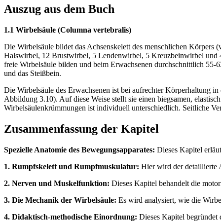
Auszug aus dem Buch
1.1 Wirbelsäule (Columna vertebralis)
Die Wirbelsäule bildet das Achsenskelett des menschlichen Körpers (
Halswirbel, 12 Brustwirbel, 5 Lendenwirbel, 5 Kreuzbeinwirbel und 4-
freie Wirbelsäule bilden und beim Erwachsenen durchschnittlich 55-
und das Steißbein.
Die Wirbelsäule des Erwachsenen ist bei aufrechter Körperhaltung i
Abbildung 3.10). Auf diese Weise stellt sie einen biegsamen, elastis
Wirbelsäulenkrümmungen ist individuell unterschiedlich. Seitliche V
Zusammenfassung der Kapitel
Spezielle Anatomie des Bewegungsapparates:
Dieses Kapitel erläu
1. Rumpfskelett und Rumpfmuskulatur:
Hier wird der detaillier
2. Nerven und Muskelfunktion:
Dieses Kapitel behandelt die motor
3. Die Mechanik der Wirbelsäule:
Es wird analysiert, wie die Wirb
4. Didaktisch-methodische Einordnung:
Dieses Kapitel begründet 