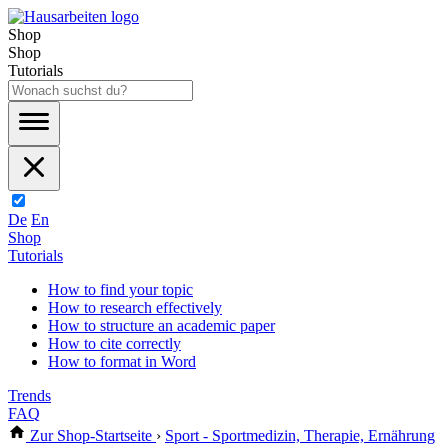
Shop
Shop
Tutorials
De
En
Shop
Tutorials
How to find your topic
How to research effectively
How to structure an academic paper
How to cite correctly
How to format in Word
Trends
FAQ
Zur Shop-Startseite
›
Sport - Sportmedizin, Therapie, Ernährung