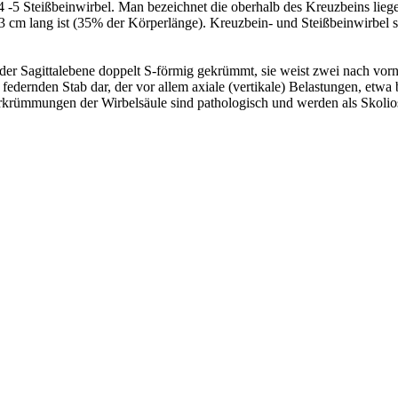
-5 Steißbeinwirbel. Man bezeichnet die oberhalb des Kreuzbeins liegen
63 cm lang ist (35% der Körperlänge). Kreuzbein- und Steißbeinwirbel
n der Sagittalebene doppelt S-förmig gekrümmt, sie weist zwei nach 
ch federnden Stab dar, der vor allem axiale (vertikale) Belastungen, e
erkrümmungen der Wirbelsäule sind pathologisch und werden als Skolio