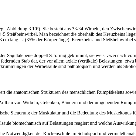
vgl. Abbildung 3.10²). Sie besteht aus 33-34 Wirbeln, den Zwischenwir
5 Steißbeinwirbel. Man bezeichnet die oberhalb des Kreuzbeins liegend
63 cm lang ist (35% der Körperlänge). Kreuzbein- und Steißbeinwirbel
n der Sagittalebene doppelt S-förmig gekrümmt, sie weist zwei nach 
ch federnden Stab dar, der vor allem axiale (vertikale) Belastungen, e
erkrümmungen der Wirbelsäule sind pathologisch und werden als Skolio
tert die anatomischen Strukturen des menschlichen Rumpfskeletts sowi
te Aufbau von Wirbeln, Gelenken, Bändern und der umgebenden Rumpfm
ische Steuerung der Muskulatur und die Bedeutung des Muskeltonus fü
elsäule biomechanisch auf Belastungen reagiert und welche Auswirkunge
die Notwendigkeit der Rückenschule im Schulsport und vermittelt anato