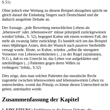
S.51)
Ohne jedoch eine Wertung zu diesem Beispiel abzugeben spricht sie
gleich darauf die Einladung Singers nach Deutschland und die
dadurch ausgelöste Debatte an.
Der Aussage, „jede Bewertung menschlichen Lebens als
‚lebenswert‘ oder ‚lebensunwert‘ müsse prinzipiell zurückgewiesen
werden“(ebda., S. 52), begegnet Kuhse mit einem weiteren Fall, der
mehr als zwanzig Jahre zurückliegt. Es handelt sich um das Beispiel
eines 68jährigen Arztes, dem der Wunsch nach passiver Sterbehilfe
versagt wurde. Heute, so Kuhse, würden „selbst die strengsten
Verneiner von Lebenswertkriterien (...) in der Regel zu(stimmen,
N.G.), daß es ein Unrecht ist, das Leben von aufgeklärten und
urteilsfähigen (...) Patienten gegen deren Willen zu
verlängern.“(ebda., S.52)
Dies zeige, dass man solchen Patienten das moralische Recht
zugestehe zwischen lebenswertem und lebensunwertem Leben zu
unterscheiden, womit das Prinzip, es könne diesen Unterschied nicht
geben, unterlaufen werde.
Zusammenfassung der Kapitel
1. EINLEITUNG:
Einführung in die Singer-Debatte, die