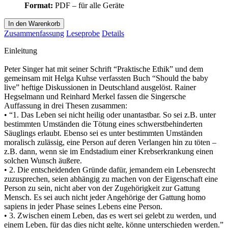
Format:
PDF – für alle Geräte
In den Warenkorb
Zusammenfassung
Leseprobe
Details
Einleitung
Peter Singer hat mit seiner Schrift “Praktische Ethik” und dem
gemeinsam mit Helga Kuhse verfassten Buch “Should the baby
live” heftige Diskussionen in Deutschland ausgelöst. Rainer
Hegselmann und Reinhard Merkel fassen die Singersche
Auffassung in drei Thesen zusammen:
• “1. Das Leben sei nicht heilig oder unantastbar. So sei z.B. unter
bestimmten Umständen die Tötung eines schwerstbehinderten
Säuglings erlaubt. Ebenso sei es unter bestimmten Umständen
moralisch zulässig, eine Person auf deren Verlangen hin zu töten –
z.B. dann, wenn sie im Endstadium einer Krebserkrankung einen
solchen Wunsch äußere.
• 2. Die entscheidenden Gründe dafür, jemandem ein Lebensrecht
zuzusprechen, seien abhängig zu machen von der Eigenschaft eine
Person zu sein, nicht aber von der Zugehörigkeit zur Gattung
Mensch. Es sei auch nicht jeder Angehörige der Gattung homo
sapiens in jeder Phase seines Lebens eine Person.
• 3. Zwischen einem Leben, das es wert sei gelebt zu werden, und
einem Leben, für das dies nicht gelte, könne unterschieden werden.”