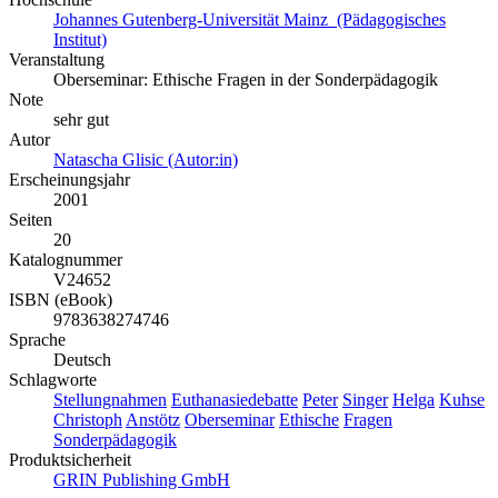
Johannes Gutenberg-Universität Mainz (Pädagogisches
Institut)
Veranstaltung
Oberseminar: Ethische Fragen in der Sonderpädagogik
Note
sehr gut
Autor
Natascha Glisic (Autor:in)
Erscheinungsjahr
2001
Seiten
20
Katalognummer
V24652
ISBN (eBook)
9783638274746
Sprache
Deutsch
Schlagworte
Stellungnahmen
Euthanasiedebatte
Peter
Singer
Helga
Kuhse
Christoph
Anstötz
Oberseminar
Ethische
Fragen
Sonderpädagogik
Produktsicherheit
GRIN Publishing GmbH