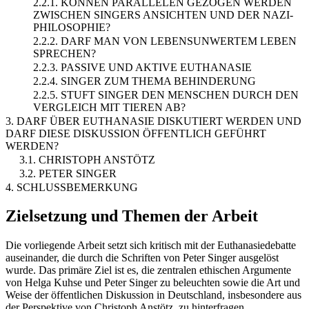
2.2.1. KÖNNEN PARALLELEN GEZOGEN WERDEN
ZWISCHEN SINGERS ANSICHTEN UND DER NAZI-
PHILOSOPHIE?
2.2.2. DARF MAN VON LEBENSUNWERTEM LEBEN
SPRECHEN?
2.2.3. PASSIVE UND AKTIVE EUTHANASIE
2.2.4. SINGER ZUM THEMA BEHINDERUNG
2.2.5. STUFT SINGER DEN MENSCHEN DURCH DEN
VERGLEICH MIT TIEREN AB?
3. DARF ÜBER EUTHANASIE DISKUTIERT WERDEN UND
DARF DIESE DISKUSSION ÖFFENTLICH GEFÜHRT
WERDEN?
3.1. CHRISTOPH ANSTÖTZ
3.2. PETER SINGER
4. SCHLUSSBEMERKUNG
Zielsetzung und Themen der Arbeit
Die vorliegende Arbeit setzt sich kritisch mit der Euthanasiedebatte
auseinander, die durch die Schriften von Peter Singer ausgelöst
wurde. Das primäre Ziel ist es, die zentralen ethischen Argumente
von Helga Kuhse und Peter Singer zu beleuchten sowie die Art und
Weise der öffentlichen Diskussion in Deutschland, insbesondere aus
der Perspektive von Christoph Anstötz, zu hinterfragen.