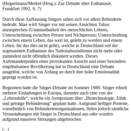
(Hegselmann/Merkel (Hrsg.): Zur Debatte über Euthanasie,
Frankfurt 1992, S. 7)
Durch diese Auffassung Singers sahen sich vor allem Behinderte
bedroht. Man wírft Singer vor mit seinen Ansichten Tabus
anzusprechen (Unantastbarkeit des menschlichen Lebens,
Unterscheidung zwischen Person und Nichtperson; Unterscheidung
zwischen einem Leben, das wert ist, gelebt zu werden und einem
Leben, für das dies nicht gelte), welche in Deutschland seit der
sogenannten Euthanasie des Nationalsozialismus nicht mehr oder
zumindest nicht öffentlich diskutiert werden. Dieses
Aufeinanderprallen einer provokanten Ansicht und einer besonders
empfindsamen Bevölkerung hat in Deutschland eine Debatte
ausgelöst, welche von Anfang an durch ihre hohe Emotionalität
geprägt worden ist.
Begonnen hatte die Singer-Debatte im Sommer 1989. Singer erhielt
mehrere Einladungen in Europa, darunter auch eine von der
„Lebenshilfe“, welche ein Symposium über „Biotechnologie, Ethik
und geistige Behinderung“ geplant hatte. Aufgrund heftiger Proteste,
vornehmlich von Behindertenorganisationen, fielen jedoch sämtliche
Veranstaltungen mit Singer in Deutschland aus oder wurden
aufgrund massiver Störungen abgebrochen
[...]