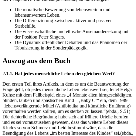
Die moralische Bewertung von lebenswertem und
lebensunwertem Leben.
Die Differenzierung zwischen aktiver und passiver
Sterbehilfe.
Die wissenschaftliche und ethische Auseinandersetzung mit
der Position Peter Singers.
Die Dynamik öffentlicher Debatten und das Phänomen der
Tabuisierung in der Sonderpädagogik.
Auszug aus dem Buch
2.1.1. Hat jedes menschliche Leben den gleichen Wert?
Den ersten Teil ihres Artikels, in dem es um die Beantwortung der
Frage geht, ob jedes menschliche Leben lebenswert sei, leitet Helga
Kuhse mit dem Fallbeispiel eines „4 Monate alten hirngeschädigten,
blinden, tauben und spastischen Kind – ‚Baby C‘“ ein, dem 1989
„lebensverlängernde Mittel (Antibiotika und künstliche Ernährung)
vorenthalten werden sollten, um es sterben zu lassen.“(ebda., S.51)
Die richterliche Begründung habe sich auf frühere Urteile berufen
und es sei vorauszusehen gewesen, dass das weitere Leben dieses
Kindes so von Schmerz und Leid bestimmt wäre, dass die
Beendigung des Lebens „im besten Interesse des Kindes“ sei.(ebda.,