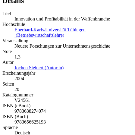
Details
Titel
Innovation und Profitabilität in der Waffenbranche
Hochschule
Eberhard-Karls-Universität Tübingen
(Betriebswirtschaftslehre)
Veranstaltung
Neuere Forschungen zur Unternehmensgeschichte
Note
1,3
Autor
Jochen Steinert (Autor:in)
Erscheinungsjahr
2004
Seiten
20
Katalognummer
V24561
ISBN (eBook)
9783638274074
ISBN (Buch)
9783656625193
Sprache
Deutsch