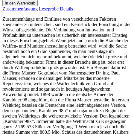
In den Warenkorb
Zusammenfassung
Leseprobe
Details
Zusammenhänge und Einflüsse von verschiedenen Faktoren
zueinander zu untersuchen, sind ein Kernstück der Forschung in der
Wirtschaftsgeschichte. Die Verbindung von Innovation und
Profitabilität zu untersuchen ist sicherlich ein interessanter Einstieg
in dieses Forschungsgebiet. Wenn jetzt auc h noch die Branche der
Waffen- und Munitionsherstellung betrachtet wird, wird die Sache
bestimmt noch ein Grad spannender, da man heutzutage im
allgemeinen nicht mehr mitbekommt, welche (vielleicht große und
anderweitig bekannte) Firma in dieser Branche tätig ist, oder erst
durch Waffenproduktion groß geworden ist. Ein Beispiel dafür ist
die Firma Mauser. Gegründet vom Namensgeber Dr. ing. Paul
Mauser, erfanden die damaligen Mitarbeiter das moderne
Repetiersystem, welches die Waffentechnik von Grund auf
revolutionierte und sogar noch in heutigen Jagdgewehren
Anwendung findet. 1898 wurde in die deutsche Armee der
Karabiner 98 eingeführt, den die Firma Mauser herstellte. Im ersten
Weltkrieg besaßen die Deutschen eine leicht abgeänderte Version,
den so genannten „Karabiner 98b“ und sogar noch zu Beginn des
zweiten Weltkrieges die weiterentwickelte Version: Den legendären
„Karabiner 98k“. Immerhin hatte die Wehrmacht zu Kriegsbeginn
ganze 2 769 533 Stück zu Verfügung. 1 Wenn man jetzt noch die
riesige Summe von 880,5 Mio. Schuss des dazugehörigen Kalibers