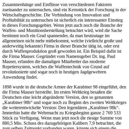
Zusammenhänge und Einflüsse von verschiedenen Faktoren
zueinander zu untersuchen, sind ein Kernstück der Forschung in der
Wirtschaftsgeschichte. Die Verbindung von Innovation und
Profitabilität zu untersuchen ist sicherlich ein interessanter Einstieg
in dieses Forschungsgebiet. Wenn jetzt auch noch die Branche der
Waffen- und Munitionsherstellung betrachtet wird, wird die Sache
bestimmt noch ein Grad spannender, da man heutzutage im
allgemeinen nicht mehr mitbekommt, welche (vielleicht große und
anderweitig bekannte) Firma in dieser Branche tätig ist, oder erst
durch Waffenproduktion groß geworden ist. Ein Beispiel dafür ist
die Firma Mauser. Gegründet vom Namensgeber Dr. ing. Paul
Mauser, erfanden die damaligen Mitarbeiter das moderne
Repetiersystem, welches die Waffentechnik von Grund auf
revolutionierte und sogar noch in heutigen Jagdgewehren
Anwendung findet.
1898 wurde in die deutsche Armee der Karabiner 98 eingeführt, den
die Firma Mauser herstellte. Im ersten Weltkrieg besaßen die
Deutschen eine leicht abgeänderte Version, den so genannten
„Karabiner 98b“ und sogar noch zu Beginn des zweiten Weltkrieges
die weiterentwickelte Version: Den legendären „Karabiner 98k“.
Immerhin hatte die Wehrmacht zu Kriegsbeginn ganze 2 769 533
Stück zu Verfügung. Wenn man jetzt noch die riesige Summe von
880,5 Mio. Schuss des dazugehörigen Kalibers 7,9 betrachtet, die
zum selben Zeitpunkt vorhanden waren, könnte sich einem die