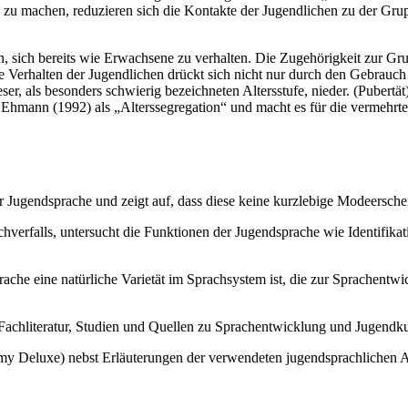
h zu machen, reduzieren sich die Kontakte der Jugendlichen zu der Gr
, sich bereits wie Erwachsene zu verhalten. Die Zugehörigkeit zur Gru
 Verhalten der Jugendlichen drückt sich nicht nur durch den Gebrauch s
ser, als besonders schwierig bezeichneten Altersstufe, nieder. (Pube
mann (1992) als „Alterssegregation“ und macht es für die vermehrte K
r Jugendsprache und zeigt auf, dass diese keine kurzlebige Modeerschein
achverfalls, untersucht die Funktionen der Jugendsprache wie Identif
prache eine natürliche Varietät im Sprachsystem ist, die zur Sprachentwi
Fachliteratur, Studien und Quellen zu Sprachentwicklung und Jugendku
amy Deluxe) nebst Erläuterungen der verwendeten jugendsprachlichen 