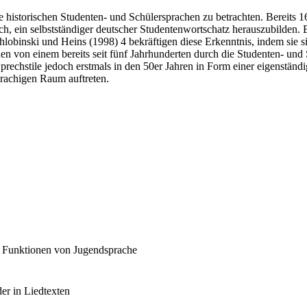
ie historischen Studenten- und Schülersprachen zu betrachten. Bereits 
ch, ein selbstständiger deutscher Studentenwortschatz herauszubilden.
Schlobinski und Heins (1998) 4 bekräftigen diese Erkenntnis, indem sie si
n von einem bereits seit fünf Jahrhunderten durch die Studenten- un
Sprechstile jedoch erstmals in den 50er Jahren in Form einer eigenständ
rachigen Raum auftreten.
 – Funktionen von Jugendsprache
er in Liedtexten