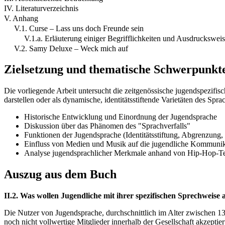
IV. Literaturverzeichnis
V. Anhang
V.1. Curse – Lass uns doch Freunde sein
V.1.a. Erläuterung einiger Begrifflichkeiten und Ausdruckswei
V.2. Samy Deluxe – Weck mich auf
Zielsetzung und thematische Schwerpunkt
Die vorliegende Arbeit untersucht die zeitgenössische jugendspezifis
darstellen oder als dynamische, identitätsstiftende Varietäten des Spr
Historische Entwicklung und Einordnung der Jugendsprache
Diskussion über das Phänomen des "Sprachverfalls"
Funktionen der Jugendsprache (Identitätsstiftung, Abgrenzung, 
Einfluss von Medien und Musik auf die jugendliche Kommunik
Analyse jugendsprachlicher Merkmale anhand von Hip-Hop-Te
Auszug aus dem Buch
II.2. Was wollen Jugendliche mit ihrer spezifischen Sprechwei
Die Nutzer von Jugendsprache, durchschnittlich im Alter zwischen 13
noch nicht vollwertige Mitglieder innerhalb der Gesellschaft akzepti