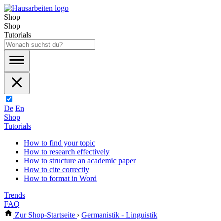
Shop
Shop
Tutorials
De
En
Shop
Tutorials
How to find your topic
How to research effectively
How to structure an academic paper
How to cite correctly
How to format in Word
Trends
FAQ
Zur Shop-Startseite
›
Germanistik - Linguistik