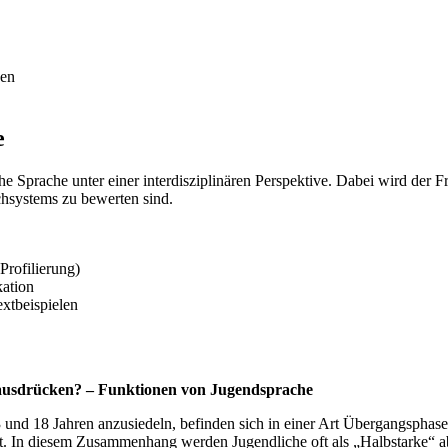
sen
e
che Sprache unter einer interdisziplinären Perspektive. Dabei wird der
achsystems zu bewerten sind.
Profilierung)
ation
xtbeispielen
se ausdrücken? – Funktionen von Jugendsprache
 und 18 Jahren anzusiedeln, befinden sich in einer Art Übergangsphas
ert. In diesem Zusammenhang werden Jugendliche oft als „Halbstarke“ ab