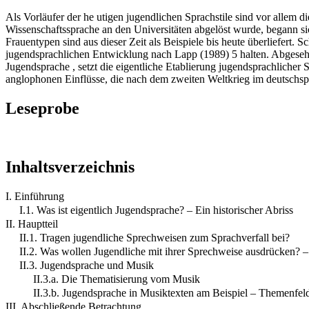
Als Vorläufer der he utigen jugendlichen Sprachstile sind vor allem d
Wissenschaftssprache an den Universitäten abgelöst wurde, begann si
Frauentypen sind aus dieser Zeit als Beispiele bis heute überliefert. 
jugendsprachlichen Entwicklung nach Lapp (1989) 5 halten. Abgesehe
Jugendsprache , setzt die eigentliche Etablierung jugendsprachlicher 
anglophonen Einflüsse, die nach dem zweiten Weltkrieg im deutschsp
Leseprobe
Inhaltsverzeichnis
I. Einführung
I.1. Was ist eigentlich Jugendsprache? – Ein historischer Abriss
II. Hauptteil
II.1. Tragen jugendliche Sprechweisen zum Sprachverfall bei?
II.2. Was wollen Jugendliche mit ihrer Sprechweise ausdrücken?
II.3. Jugendsprache und Musik
II.3.a. Die Thematisierung vom Musik
II.3.b. Jugendsprache in Musiktexten am Beispiel – Themenfeld
III. Abschließende Betrachtung